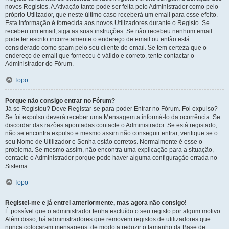
novos Registos. A Ativação tanto pode ser feita pelo Administrador como pelo
próprio Utilizador, que neste último caso receberá um email para esse efeito.
Esta informação é fornecida aos novos Utilizadores durante o Registo. Se
recebeu um email, siga as suas instruções. Se não recebeu nenhum email
pode ter escrito incorretamente o endereço de email ou então está
considerado como spam pelo seu cliente de email. Se tem certeza que o
endereço de email que forneceu é válido e correto, tente contactar o
Administrador do Fórum.
Topo
Porque não consigo entrar no Fórum?
Já se Registou? Deve Registar-se para poder Entrar no Fórum. Foi expulso?
Se foi expulso deverá receber uma Mensagem a informá-lo da ocorrência. Se
discordar das razões apontadas contacte o Administrador. Se está registado,
não se encontra expulso e mesmo assim não conseguir entrar, verifique se o
seu Nome de Utilizador e Senha estão corretos. Normalmente é esse o
problema. Se mesmo assim, não encontra uma explicação para a situação,
contacte o Administrador porque pode haver alguma configuração errada no
Sistema.
Topo
Registei-me e já entrei anteriormente, mas agora não consigo!
É possível que o administrador tenha excluído o seu registo por algum motivo.
Além disso, há administradores que removem registos de utilizadores que
nunca colocaram mensagens, de modo a reduzir o tamanho da Base de