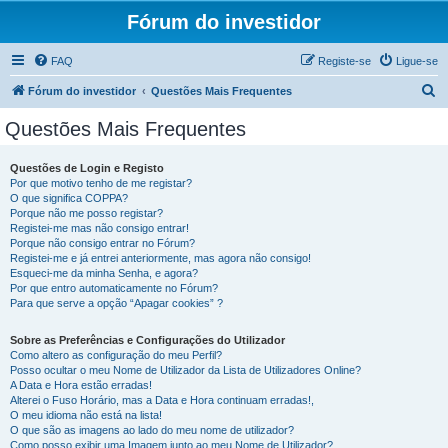
Fórum do investidor
FAQ
Registe-se
Ligue-se
P
Fórum do investidor
Questões Mais Frequentes
e
Questões Mais Frequentes
s
q
Questões de Login e Registo
Por que motivo tenho de me registar?
u
O que significa COPPA?
i
Porque não me posso registar?
Registei-me mas não consigo entrar!
s
Porque não consigo entrar no Fórum?
Registei-me e já entrei anteriormente, mas agora não consigo!
a
Esqueci-me da minha Senha, e agora?
r
Por que entro automaticamente no Fórum?
Para que serve a opção “Apagar cookies” ?
Sobre as Preferências e Configurações do Utilizador
Como altero as configuração do meu Perfil?
Posso ocultar o meu Nome de Utilizador da Lista de Utilizadores Online?
A Data e Hora estão erradas!
Alterei o Fuso Horário, mas a Data e Hora continuam erradas!,
O meu idioma não está na lista!
O que são as imagens ao lado do meu nome de utilizador?
Como posso exibir uma Imagem junto ao meu Nome de Utilizador?