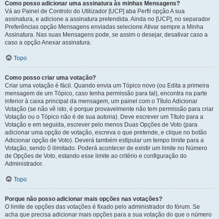
Como posso adicionar uma assinatura às minhas Mensagens?
Vá ao Painel de Controlo do Utilizador [UCP] aba Perfil opção A sua
assinatura, e adicione a assinatura pretendida. Ainda no [UCP], no separador
Preferências opção Mensagens enviadas selecione Ativar sempre a Minha
Assinatura. Nas suas Mensagens pode, se assim o desejar, desativar caso a
caso a opção Anexar assinatura.
Topo
Como posso criar uma votação?
Criar uma votação é fácil. Quando envia um Tópico novo (ou Edita a primeira
mensagem de um Tópico, caso tenha permissão para tal), encontra na parte
inferior à caixa principal da mensagem, um painel com o Título Adicionar
Votação (se não vê isto, é porque provavelmente não tem permissão para criar
Votação ou o Tópico não é de sua autoria). Deve escrever um Título para a
Votação e em seguida, escrever pelo menos Duas Opções de Voto (para
adicionar uma opção de votação, escreva o que pretende, e clique no botão
Adicionar opção de Voto). Deverá também estipular um tempo limite para a
Votação, sendo 0 ilimitado. Poderá acontecer de existir um limite no Número
de Opções de Voto, estando esse limite ao critério e configuração do
Administrador.
Topo
Porque não posso adicionar mais opções nas votações?
O limite de opções das votações é fixado pelo administrador do fórum. Se
acha que precisa adicionar mais opções para a sua votação do que o número