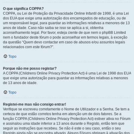
O que significa COPPA?
COPPA, ou Lei de Proteção da Privacidade Online Infantil de 1998, é uma Lei
dos EUA que exige uma autorização dos encarregados de educação, ou de
um responsável legal, para guardar as informações relativas a menores de 13
anos de idade. Caso não saiba se isso se aplica a si, obtenha
aconselhamento legal. Por favor, esteja ciente de que nem o phpBB Limited
nem o fundador deste fórum o pode aconselhar em termos legais, à exceção
da questão “Quem devo contactar em caso de abusos e/ou assuntos legais
relacionados com este fórum?”.
Topo
Porque não me posso registar?
A COPPA (Childrens Online Privacy Protection Act) é uma Lei de 1998 dos EUA
que exige uma autorização para guardar as informações relativas a menores
de 13 anos de idade.
Topo
Registei-me mas não consigo entrar!
Verifique se escreveu corretamente o Nome de Utilizador e a Senha. Se tem a
certeza de que estão corretos tenha em atenção um de dois fatores. Se a
função COPPA (Childrens Online Privacy Protection Act) estiver ativa no Fórum
e assinalou uma idade inferior a 13 anos durante o Registo, então tem que
seguir as instruções que recebeu. Se não é este o seu caso, então o seu
Registo ainda não se encontra ativado. Alguns Fóruns obrigam à ativação dos