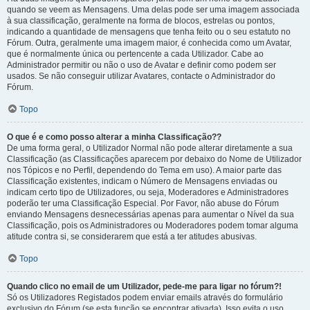
quando se veem as Mensagens. Uma delas pode ser uma imagem associada
à sua classificação, geralmente na forma de blocos, estrelas ou pontos,
indicando a quantidade de mensagens que tenha feito ou o seu estatuto no
Fórum. Outra, geralmente uma imagem maior, é conhecida como um Avatar,
que é normalmente única ou pertencente a cada Utilizador. Cabe ao
Administrador permitir ou não o uso de Avatar e definir como podem ser
usados. Se não conseguir utilizar Avatares, contacte o Administrador do
Fórum.
Topo
O que é e como posso alterar a minha Classificação??
De uma forma geral, o Utilizador Normal não pode alterar diretamente a sua
Classificação (as Classificações aparecem por debaixo do Nome de Utilizador
nos Tópicos e no Perfil, dependendo do Tema em uso). A maior parte das
Classificação existentes, indicam o Número de Mensagens enviadas ou
indicam certo tipo de Utilizadores, ou seja, Moderadores e Administradores
poderão ter uma Classificação Especial. Por Favor, não abuse do Fórum
enviando Mensagens desnecessárias apenas para aumentar o Nível da sua
Classificação, pois os Administradores ou Moderadores podem tomar alguma
atitude contra si, se considerarem que está a ter atitudes abusivas.
Topo
Quando clico no email de um Utilizador, pede-me para ligar no fórum?!
Só os Utilizadores Registados podem enviar emails através do formulário
exclusivo do Fórum (se esta função se encontrar ativada). Isso evita o uso