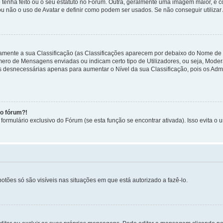
 tenha feito ou o seu estatuto no Fórum. Outra, geralmente uma imagem maior, é
ou não o uso de Avatar e definir como podem ser usados. Se não conseguir utilizar
etamente a sua Classificação (as Classificações aparecem por debaixo do Nome de
úmero de Mensagens enviadas ou indicam certo tipo de Utilizadores, ou seja, Mode
 desnecessárias apenas para aumentar o Nível da sua Classificação, pois os Ad
no fórum?!
ormulário exclusivo do Fórum (se esta função se encontrar ativada). Isso evita o u
botões só são visíveis nas situações em que está autorizado a fazê-lo.