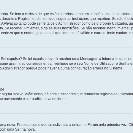
enha. Se tem a certeza de que estão corretos tenha em atenção um de dois fatores
os durante o Registo, então tem que seguir as instruções que recebeu. Se não é es
A Ativação tanto pode ser feita pelo Administrador como pelo próprio Utilizador, q
sto. Se recebeu um email, siga as suas instruções. Se não recebeu nenhum email p
certeza que o endereço de email que forneceu é válido e correto, tente contactar 
 Foi expulso? Se foi expulso deverá receber uma Mensagem a informá-lo da ocorr
mesmo assim não conseguir entrar, verifique se o seu Nome de Utilizador e Senha
 o Administrador porque pode haver alguma configuração errada no Sistema.
go!
por algum motivo. Além disso, há administradores que removem registos de utiliz
e novamente e ser participativo no fórum.
uma nova. Proceda como que se estivesse a entrar no Fórum pela primeira vez. C
s, com uma Senha nova.