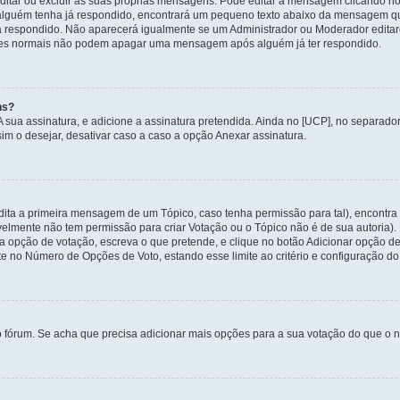
itar ou excluir as suas próprias mensagens. Pode editar a mensagem clicando no
alguém tenha já respondido, encontrará um pequeno texto abaixo da mensagem qu
ha respondido. Não aparecerá igualmente se um Administrador ou Moderador edit
izadores normais não podem apagar uma mensagem após alguém já ter respondido.
ns?
 A sua assinatura, e adicione a assinatura pretendida. Ainda no [UCP], no separa
m o desejar, desativar caso a caso a opção Anexar assinatura.
ita a primeira mensagem de um Tópico, caso tenha permissão para tal), encontra n
avelmente não tem permissão para criar Votação ou o Tópico não é de sua autoria)
opção de votação, escreva o que pretende, e clique no botão Adicionar opção de
ite no Número de Opções de Voto, estando esse limite ao critério e configuração do
o fórum. Se acha que precisa adicionar mais opções para a sua votação do que o n