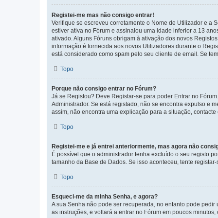
Registei-me mas não consigo entrar!
Verifique se escreveu corretamente o Nome de Utilizador e a S
estiver ativa no Fórum e assinalou uma idade inferior a 13 an
ativado. Alguns Fóruns obrigam à ativação dos novos Registos. 
informação é fornecida aos novos Utilizadores durante o Regi
está considerado como spam pelo seu cliente de email. Se tem 
Topo
Porque não consigo entrar no Fórum?
Já se Registou? Deve Registar-se para poder Entrar no Fórum.
Administrador. Se está registado, não se encontra expulso e 
assim, não encontra uma explicação para a situação, contacte
Topo
Registei-me e já entrei anteriormente, mas agora não consi
É possível que o administrador tenha excluído o seu registo 
tamanho da Base de Dados. Se isso aconteceu, tente registar-s
Topo
Esqueci-me da minha Senha, e agora?
A sua Senha não pode ser recuperada, no entanto pode pedir 
as instruções, e voltará a entrar no Fórum em poucos minuto