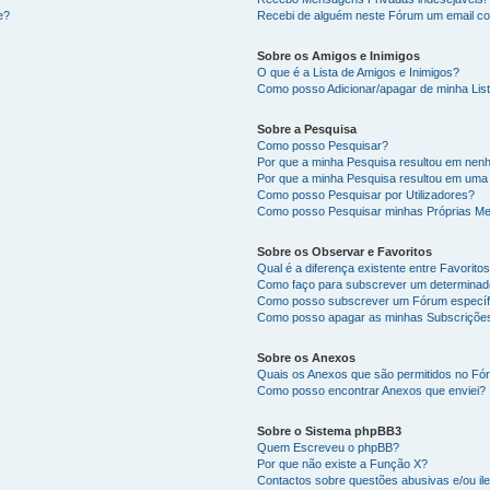
e?
Recebi de alguém neste Fórum um email co
Sobre os Amigos e Inimigos
O que é a Lista de Amigos e Inimigos?
Como posso Adicionar/apagar de minha List
Sobre a Pesquisa
Como posso Pesquisar?
Por que a minha Pesquisa resultou em nen
Por que a minha Pesquisa resultou em uma
Como posso Pesquisar por Utilizadores?
Como posso Pesquisar minhas Próprias M
Sobre os Observar e Favoritos
Qual é a diferença existente entre Favorit
Como faço para subscrever um determinado
Como posso subscrever um Fórum específ
Como posso apagar as minhas Subscriçõe
Sobre os Anexos
Quais os Anexos que são permitidos no F
Como posso encontrar Anexos que enviei?
Sobre o Sistema phpBB3
Quem Escreveu o phpBB?
Por que não existe a Função X?
Contactos sobre questões abusivas e/ou ile