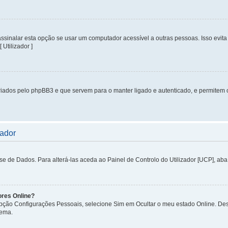
inalar esta opção se usar um computador acessível a outras pessoas. Isso evita 
 Utilizador ]
iados pelo phpBB3 e que servem para o manter ligado e autenticado, e permitem 
zador
de Dados. Para alterá-las aceda ao Painel de Controlo do Utilizador [UCP], aba P
ores Online?
 opção Configurações Pessoais, selecione Sim em Ocultar o meu estado Online. De
tema.