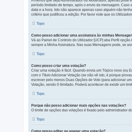
A menos que seja Administrador ou Moderador, apenas pode ed
período limitado de tempo, após o envio da mensagem. Caso 
data e a hora. Isto não aparece apenas caso alguém não ten
critério que justificou a edição. Por favor note que os Util
Topo
Como posso adicionar uma assinatura às minhas Mensage
Vá ao Painel de Controlo do Utilizador [UCP] aba Perfil opção
sempre a Minha Assinatura. Nas suas Mensagens pode, se assi
Topo
Como posso criar uma votação?
Criar uma votação é fácil. Quando envia um Tópico novo (ou Ed
com o Título Adicionar Votação (se não vê isto, é porque prov
escrever pelo menos Duas Opções de Voto (para adicionar uma 
Votação, sendo 0 ilimitado. Poderá acontecer de existir um lim
Topo
Porque não posso adicionar mais opções nas votações?
O limite de opções das votações é fixado pelo administrador d
Topo
Como posso editar ou apagar uma votação?