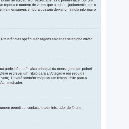
 botão de edição. Por vezes, apenas o poderá fazer por um
e reporta o número de vezes que a editou, juntamente com a
arem a mensagem, embora possam deixar uma nota informar o
dor Preferências opção Mensagens enviadas selecione Ativar
a parte inferior à caixa principal da mensagem, um painel
. Deve escrever um Título para a Votação e em seguida,
 Voto). Deverá também estipular um tempo limite para a
 Administrador.
úmero permitido, contacte o administrador do fórum.