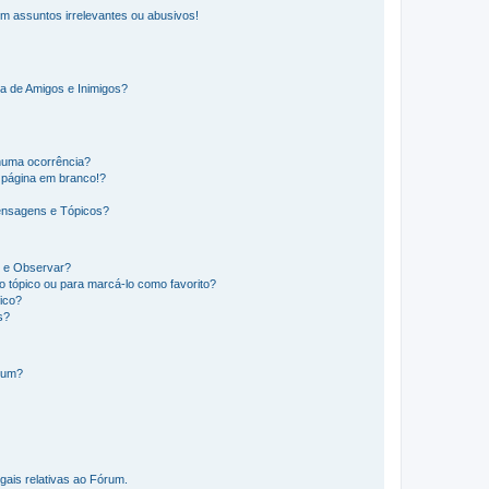
m assuntos irrelevantes ou abusivos!
a de Amigos e Inimigos?
huma ocorrência?
 página em branco!?
ensagens e Tópicos?
os e Observar?
 tópico ou para marcá-lo como favorito?
ico?
s?
órum?
gais relativas ao Fórum.