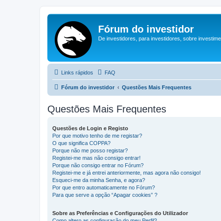
Fórum do investidor
De investidores, para investidores, sobre investim
Links rápidos
FAQ
Fórum do investidor
Questões Mais Frequentes
Questões Mais Frequentes
Questões de Login e Registo
Por que motivo tenho de me registar?
O que significa COPPA?
Porque não me posso registar?
Registei-me mas não consigo entrar!
Porque não consigo entrar no Fórum?
Registei-me e já entrei anteriormente, mas agora não consigo!
Esqueci-me da minha Senha, e agora?
Por que entro automaticamente no Fórum?
Para que serve a opção “Apagar cookies” ?
Sobre as Preferências e Configurações do Utilizador
Como altero as configuração do meu Perfil?