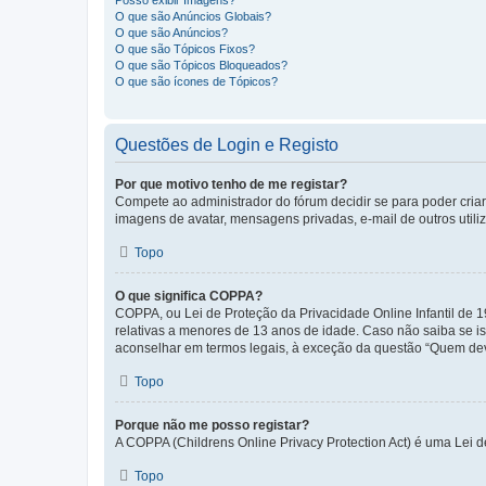
Posso exibir Imagens?
O que são Anúncios Globais?
O que são Anúncios?
O que são Tópicos Fixos?
O que são Tópicos Bloqueados?
O que são ícones de Tópicos?
Questões de Login e Registo
Por que motivo tenho de me registar?
Compete ao administrador do fórum decidir se para poder criar 
imagens de avatar, mensagens privadas, e-mail de outros utili
Topo
O que significa COPPA?
COPPA, ou Lei de Proteção da Privacidade Online Infantil de
relativas a menores de 13 anos de idade. Caso não saiba se is
aconselhar em termos legais, à exceção da questão “Quem dev
Topo
Porque não me posso registar?
A COPPA (Childrens Online Privacy Protection Act) é uma Lei 
Topo