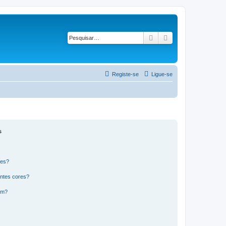
Pesquisar
Pesquisa avançad
Registe-se
Ligue-se
s
res?
ntes cores?
um?