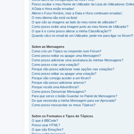
Posso ocultar o meu Nome de Utilizador da Lista de Utilizadores Onlin
A Data e Hora estão erradas!
Alterei o Fuso Horário, mas a Data e Hora continuam erradas!,
O meu idioma não está na lista!
O que são as imagens ao lado do meu nome de utilizador?
Como posso exibir uma Imagem junto ao meu Nome de Utilizador?
O que é e como posso alterar a minha Classificação??
Quando clico no email de um Utilizador, pede-me para ligar no fórum?!
Sobre as Mensagens
Como crio um Tópico ou respondo num Fórum?
Como posso editar ou apagar uma Mensagem?
Como posso adicionar uma assinatura às minhas Mensagens?
Como posso criar uma votação?
Porque não posso adicionar mais opções nas votações?
Como posso editar ou apagar uma votação?
Porque não consigo aceder a um fórum?
Porque não posso adicionar anexos?
Porque recebi uma Advertência?
Como posso Denunciar Mensagens?
Para que serve o botão Guardar no Painel de Mensagens?
Do que necessita a minha Mensagem para ser Aprovada?
Como posso ressuscitar os meus Tópicos?
Sobre os Formatos e Tipos de Tópicos
O que é BBCode?
Posso usar HTML?
O que são Emoções?