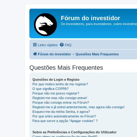
Fórum do investidor
De investidores, para investidores, sobre investim
Links rápidos
FAQ
Fórum do investidor
Questões Mais Frequentes
Questões Mais Frequentes
Questões de Login e Registo
Por que motivo tenho de me registar?
O que significa COPPA?
Porque não me posso registar?
Registei-me mas não consigo entrar!
Porque não consigo entrar no Fórum?
Registei-me e já entrei anteriormente, mas agora não consigo!
Esqueci-me da minha Senha, e agora?
Por que entro automaticamente no Fórum?
Para que serve a opção “Apagar cookies” ?
Sobre as Preferências e Configurações do Utilizador
Como altero as configuração do meu Perfil?