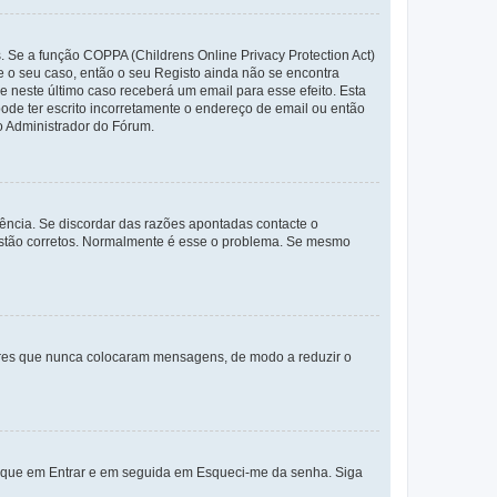
. Se a função COPPA (Childrens Online Privacy Protection Act)
te o seu caso, então o seu Registo ainda não se encontra
ue neste último caso receberá um email para esse efeito. Esta
ode ter escrito incorretamente o endereço de email ou então
o Administrador do Fórum.
ência. Se discordar das razões apontadas contacte o
 estão corretos. Normalmente é esse o problema. Se mesmo
adores que nunca colocaram mensagens, de modo a reduzir o
lique em Entrar e em seguida em Esqueci-me da senha. Siga