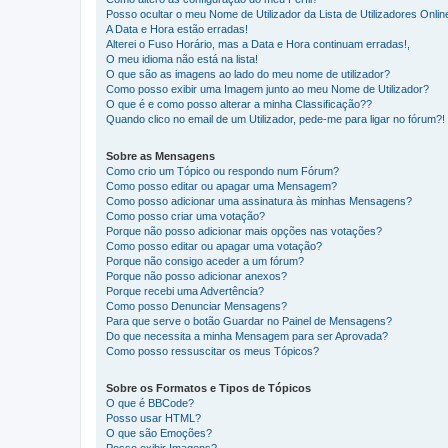
Posso ocultar o meu Nome de Utilizador da Lista de Utilizadores Onlin
A Data e Hora estão erradas!
Alterei o Fuso Horário, mas a Data e Hora continuam erradas!,
O meu idioma não está na lista!
O que são as imagens ao lado do meu nome de utilizador?
Como posso exibir uma Imagem junto ao meu Nome de Utilizador?
O que é e como posso alterar a minha Classificação??
Quando clico no email de um Utilizador, pede-me para ligar no fórum?!
Sobre as Mensagens
Como crio um Tópico ou respondo num Fórum?
Como posso editar ou apagar uma Mensagem?
Como posso adicionar uma assinatura às minhas Mensagens?
Como posso criar uma votação?
Porque não posso adicionar mais opções nas votações?
Como posso editar ou apagar uma votação?
Porque não consigo aceder a um fórum?
Porque não posso adicionar anexos?
Porque recebi uma Advertência?
Como posso Denunciar Mensagens?
Para que serve o botão Guardar no Painel de Mensagens?
Do que necessita a minha Mensagem para ser Aprovada?
Como posso ressuscitar os meus Tópicos?
Sobre os Formatos e Tipos de Tópicos
O que é BBCode?
Posso usar HTML?
O que são Emoções?