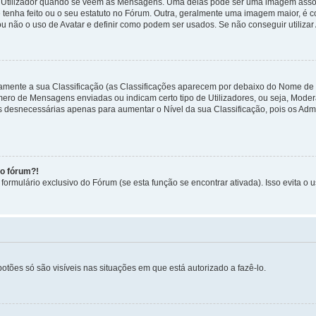
tilizador quando se veem as Mensagens. Uma delas pode ser uma imagem associa
 tenha feito ou o seu estatuto no Fórum. Outra, geralmente uma imagem maior, é
ou não o uso de Avatar e definir como podem ser usados. Se não conseguir utilizar
etamente a sua Classificação (as Classificações aparecem por debaixo do Nome de
úmero de Mensagens enviadas ou indicam certo tipo de Utilizadores, ou seja, Mode
 desnecessárias apenas para aumentar o Nível da sua Classificação, pois os Ad
no fórum?!
ormulário exclusivo do Fórum (se esta função se encontrar ativada). Isso evita o u
botões só são visíveis nas situações em que está autorizado a fazê-lo.