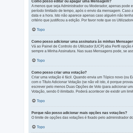
Como posso editar ou apagar uma Mensagem?
A menos que seja Administrador ou Moderador, apenas pode ed
período limitado de tempo, após o envio da mensagem. Caso 
data e a hora. Isto não aparece apenas caso alguém não ten
critério que justificou a edição. Por favor note que os Util
Topo
Como posso adicionar uma assinatura às minhas Mensage
Vá ao Painel de Controlo do Utilizador [UCP] aba Perfil opção
sempre a Minha Assinatura. Nas suas Mensagens pode, se assi
Topo
Como posso criar uma votação?
Criar uma votação é fácil. Quando envia um Tópico novo (ou Ed
com o Título Adicionar Votação (se não vê isto, é porque prov
escrever pelo menos Duas Opções de Voto (para adicionar uma 
Votação, sendo 0 ilimitado. Poderá acontecer de existir um lim
Topo
Porque não posso adicionar mais opções nas votações?
O limite de opções das votações é fixado pelo administrador d
Topo