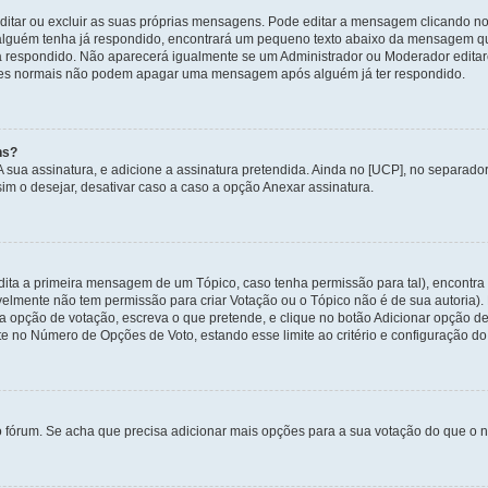
itar ou excluir as suas próprias mensagens. Pode editar a mensagem clicando no
alguém tenha já respondido, encontrará um pequeno texto abaixo da mensagem qu
ha respondido. Não aparecerá igualmente se um Administrador ou Moderador edit
izadores normais não podem apagar uma mensagem após alguém já ter respondido.
ns?
 A sua assinatura, e adicione a assinatura pretendida. Ainda no [UCP], no separa
m o desejar, desativar caso a caso a opção Anexar assinatura.
ita a primeira mensagem de um Tópico, caso tenha permissão para tal), encontra n
avelmente não tem permissão para criar Votação ou o Tópico não é de sua autoria)
opção de votação, escreva o que pretende, e clique no botão Adicionar opção de
ite no Número de Opções de Voto, estando esse limite ao critério e configuração do
o fórum. Se acha que precisa adicionar mais opções para a sua votação do que o n