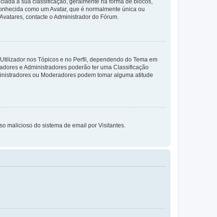
da à sua classificação, geralmente na forma de blocos,
 conhecida como um Avatar, que é normalmente única ou
 Avatares, contacte o Administrador do Fórum.
 Utilizador nos Tópicos e no Perfil, dependendo do Tema em
radores e Administradores poderão ter uma Classificação
ministradores ou Moderadores podem tomar alguma atitude
so malicioso do sistema de email por Visitantes.