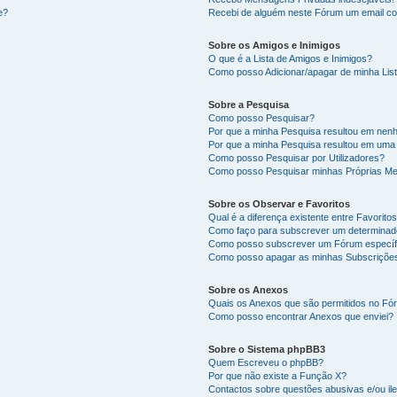
e?
Recebi de alguém neste Fórum um email co
Sobre os Amigos e Inimigos
O que é a Lista de Amigos e Inimigos?
Como posso Adicionar/apagar de minha List
Sobre a Pesquisa
Como posso Pesquisar?
Por que a minha Pesquisa resultou em nen
Por que a minha Pesquisa resultou em uma
Como posso Pesquisar por Utilizadores?
Como posso Pesquisar minhas Próprias M
Sobre os Observar e Favoritos
Qual é a diferença existente entre Favorit
Como faço para subscrever um determinado
Como posso subscrever um Fórum específ
Como posso apagar as minhas Subscriçõe
Sobre os Anexos
Quais os Anexos que são permitidos no F
Como posso encontrar Anexos que enviei?
Sobre o Sistema phpBB3
Quem Escreveu o phpBB?
Por que não existe a Função X?
Contactos sobre questões abusivas e/ou ile