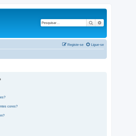
Pesquisar
Pesquisa avançad
Registe-se
Ligue-se
s
res?
ntes cores?
um?