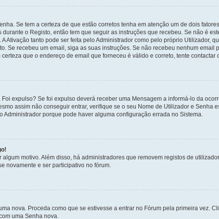
enha. Se tem a certeza de que estão corretos tenha em atenção um de dois fatores
os durante o Registo, então tem que seguir as instruções que recebeu. Se não é es
A Ativação tanto pode ser feita pelo Administrador como pelo próprio Utilizador, q
sto. Se recebeu um email, siga as suas instruções. Se não recebeu nenhum email p
certeza que o endereço de email que forneceu é válido e correto, tente contactar 
 Foi expulso? Se foi expulso deverá receber uma Mensagem a informá-lo da ocorr
mesmo assim não conseguir entrar, verifique se o seu Nome de Utilizador e Senha
 o Administrador porque pode haver alguma configuração errada no Sistema.
go!
por algum motivo. Além disso, há administradores que removem registos de utiliz
e novamente e ser participativo no fórum.
uma nova. Proceda como que se estivesse a entrar no Fórum pela primeira vez. C
s, com uma Senha nova.