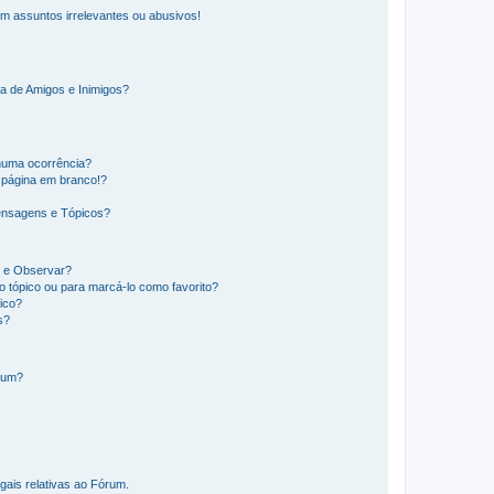
m assuntos irrelevantes ou abusivos!
a de Amigos e Inimigos?
huma ocorrência?
 página em branco!?
ensagens e Tópicos?
os e Observar?
 tópico ou para marcá-lo como favorito?
ico?
s?
órum?
gais relativas ao Fórum.