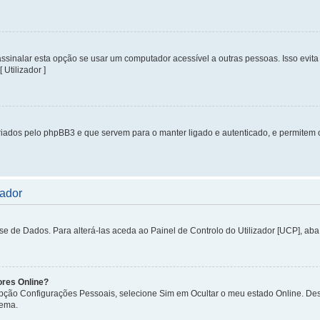
inalar esta opção se usar um computador acessível a outras pessoas. Isso evita 
 Utilizador ]
iados pelo phpBB3 e que servem para o manter ligado e autenticado, e permitem 
zador
de Dados. Para alterá-las aceda ao Painel de Controlo do Utilizador [UCP], aba P
ores Online?
 opção Configurações Pessoais, selecione Sim em Ocultar o meu estado Online. De
tema.