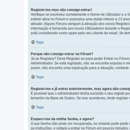
Registei-me mas não consigo entrar!
Verifique se escreveu corretamente o Nome de Utilizador e a S
estiver ativa no Fórum e assinalou uma idade inferior a 13 an
ativado. Alguns Fóruns obrigam à ativação dos novos Registos. 
informação é fornecida aos novos Utilizadores durante o Regi
está considerado como spam pelo seu cliente de email. Se tem 
Topo
Porque não consigo entrar no Fórum?
Já se Registou? Deve Registar-se para poder Entrar no Fórum.
Administrador. Se está registado, não se encontra expulso e 
assim, não encontra uma explicação para a situação, contacte
Topo
Registei-me e já entrei anteriormente, mas agora não consi
É possível que o administrador tenha excluído o seu registo 
tamanho da Base de Dados. Se isso aconteceu, tente registar-s
Topo
Esqueci-me da minha Senha, e agora?
A sua Senha não pode ser recuperada, no entanto pode pedir 
as instruções, e voltará a entrar no Fórum em poucos minuto