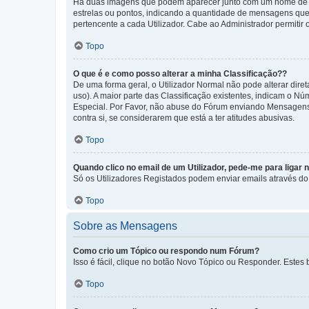
Há duas imagens que podem aparecer junto com um nome de U
estrelas ou pontos, indicando a quantidade de mensagens que
pertencente a cada Utilizador. Cabe ao Administrador permitir 
Topo
O que é e como posso alterar a minha Classificação??
De uma forma geral, o Utilizador Normal não pode alterar dir
uso). A maior parte das Classificação existentes, indicam o N
Especial. Por Favor, não abuse do Fórum enviando Mensagens
contra si, se considerarem que está a ter atitudes abusivas.
Topo
Quando clico no email de um Utilizador, pede-me para ligar 
Só os Utilizadores Registados podem enviar emails através do f
Topo
Sobre as Mensagens
Como crio um Tópico ou respondo num Fórum?
Isso é fácil, clique no botão Novo Tópico ou Responder. Estes 
Topo