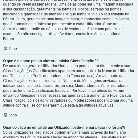
quando se veem as Mensagens. Uma delas pode ser uma imagem associada
à sua classificação, geralmente na forma de blocos, estrelas ou pontos,
indicando a quantidade de mensagens que tenha feito ou o seu estatuto no
Fórum. Outra, geralmente uma imagem maior, é conhecida como um Avatar,
que é normalmente única ou pertencente a cada Utilizador. Cabe ao
Administrador permitir ou não o uso de Avatar e definir como podem ser
usados. Se não conseguir utilizar Avatares, contacte o Administrador do
Fórum.
Topo
O que é e como posso alterar a minha Classificação??
De uma forma geral, o Utilizador Normal não pode alterar diretamente a sua
Classificação (as Classificações aparecem por debaixo do Nome de Utilizador
nos Tópicos e no Perfil, dependendo do Tema em uso). A maior parte das
Classificação existentes, indicam o Número de Mensagens enviadas ou
indicam certo tipo de Utilizadores, ou seja, Moderadores e Administradores
poderão ter uma Classificação Especial. Por Favor, não abuse do Fórum
enviando Mensagens desnecessárias apenas para aumentar o Nível da sua
Classificação, pois os Administradores ou Moderadores podem tomar alguma
atitude contra si, se considerarem que está a ter atitudes abusivas.
Topo
Quando clico no email de um Utilizador, pede-me para ligar no fórum?!
Só os Utilizadores Registados podem enviar emails através do formulário
exclusivo do Fórum (se esta função se encontrar ativada). Isso evita o uso