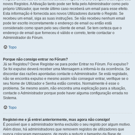
novos Registos. A Ativação tanto pode ser feita pelo Administrador como pelo
próprio Utilizador, que neste último caso receberá um email para esse efeito.
Esta informação é fornecida aos novos Utilizadores durante o Registo. Se
recebeu um email, siga as suas instruções. Se não recebeu nenhum email
pode ter escrito incorretamente o endereço de email ou então está
considerado como spam pelo seu cliente de email. Se tem certeza que o
endereço de email que forneceu é válido e correto, tente contactar o
Administrador do Fórum.
Topo
Porque não consigo entrar no Fórum?
Já se Registou? Deve Registar-se para poder Entrar no Fórum. Foi expulso?
Se foi expulso deverá receber uma Mensagem a informá-lo da ocorrência. Se
discordar das razões apontadas contacte o Administrador. Se está registado,
não se encontra expulso e mesmo assim não conseguir entrar, verifique se o
seu Nome de Utilizador e Senha estão corretos. Normalmente é esse o
problema. Se mesmo assim, não encontra uma explicação para a situação,
contacte o Administrador porque pode haver alguma configuração errada no
Sistema.
Topo
Registei-me e já entrei anteriormente, mas agora não consigo!
É possível que o administrador tenha excluído o seu registo por algum motivo.
Além disso, há administradores que removem registos de utilizadores que
nunca colocaram mensagens, de modo a reduzir o tamanho da Base de