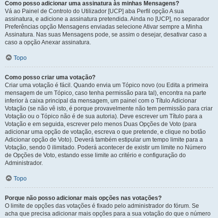
Como posso adicionar uma assinatura às minhas Mensagens?
Vá ao Painel de Controlo do Utilizador [UCP] aba Perfil opção A sua
assinatura, e adicione a assinatura pretendida. Ainda no [UCP], no separador
Preferências opção Mensagens enviadas selecione Ativar sempre a Minha
Assinatura. Nas suas Mensagens pode, se assim o desejar, desativar caso a
caso a opção Anexar assinatura.
Topo
Como posso criar uma votação?
Criar uma votação é fácil. Quando envia um Tópico novo (ou Edita a primeira
mensagem de um Tópico, caso tenha permissão para tal), encontra na parte
inferior à caixa principal da mensagem, um painel com o Título Adicionar
Votação (se não vê isto, é porque provavelmente não tem permissão para criar
Votação ou o Tópico não é de sua autoria). Deve escrever um Título para a
Votação e em seguida, escrever pelo menos Duas Opções de Voto (para
adicionar uma opção de votação, escreva o que pretende, e clique no botão
Adicionar opção de Voto). Deverá também estipular um tempo limite para a
Votação, sendo 0 ilimitado. Poderá acontecer de existir um limite no Número
de Opções de Voto, estando esse limite ao critério e configuração do
Administrador.
Topo
Porque não posso adicionar mais opções nas votações?
O limite de opções das votações é fixado pelo administrador do fórum. Se
acha que precisa adicionar mais opções para a sua votação do que o número