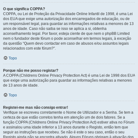
O que significa COPPA?
COPPA, ou Lei de Proteção da Privacidade Online Infantil de 1998, é uma Lei
dos EUA que exige uma autorização dos encarregados de educação, ou de
um responsável legal, para guardar as informações relativas a menores de 13
anos de idade. Caso não saiba se isso se aplica a si, obtenha
aconselhamento legal. Por favor, esteja ciente de que nem o phpBB Limited
nem o fundador deste fórum o pode aconselhar em termos legais, à exceção
da questão “Quem devo contactar em caso de abusos e/ou assuntos legais
relacionados com este fórum?”.
Topo
Porque não me posso registar?
A COPPA (Childrens Online Privacy Protection Act) é uma Lei de 1998 dos EUA
que exige uma autorização para guardar as informações relativas a menores
de 13 anos de idade.
Topo
Registei-me mas não consigo entrar!
Verifique se escreveu corretamente o Nome de Utilizador e a Senha. Se tem a
certeza de que estão corretos tenha em atenção um de dois fatores. Se a
função COPPA (Childrens Online Privacy Protection Act) estiver ativa no Fórum
e assinalou uma idade inferior a 13 anos durante o Registo, então tem que
seguir as instruções que recebeu. Se não é este o seu caso, então o seu
Registo ainda não se encontra ativado. Alguns Fóruns obrigam à ativação dos