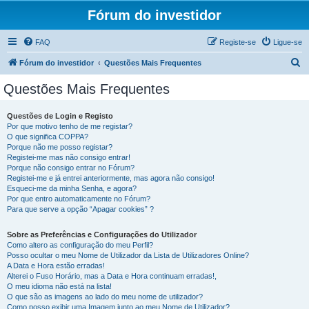
Fórum do investidor
FAQ
Registe-se
Ligue-se
P
Fórum do investidor
Questões Mais Frequentes
e
Questões Mais Frequentes
s
q
Questões de Login e Registo
Por que motivo tenho de me registar?
u
O que significa COPPA?
i
Porque não me posso registar?
Registei-me mas não consigo entrar!
s
Porque não consigo entrar no Fórum?
Registei-me e já entrei anteriormente, mas agora não consigo!
a
Esqueci-me da minha Senha, e agora?
r
Por que entro automaticamente no Fórum?
Para que serve a opção “Apagar cookies” ?
Sobre as Preferências e Configurações do Utilizador
Como altero as configuração do meu Perfil?
Posso ocultar o meu Nome de Utilizador da Lista de Utilizadores Online?
A Data e Hora estão erradas!
Alterei o Fuso Horário, mas a Data e Hora continuam erradas!,
O meu idioma não está na lista!
O que são as imagens ao lado do meu nome de utilizador?
Como posso exibir uma Imagem junto ao meu Nome de Utilizador?