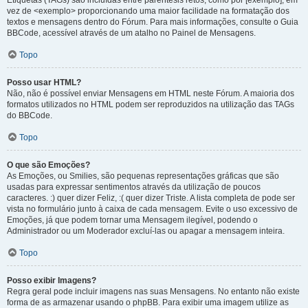
Etiquetas (TAGs) são incluídas entre parêntesis retos, como por [exemplo], em
vez de <exemplo> proporcionando uma maior facilidade na formatação dos
textos e mensagens dentro do Fórum. Para mais informações, consulte o Guia
BBCode, acessível através de um atalho no Painel de Mensagens.
Topo
Posso usar HTML?
Não, não é possível enviar Mensagens em HTML neste Fórum. A maioria dos
formatos utilizados no HTML podem ser reproduzidos na utilização das TAGs
do BBCode.
Topo
O que são Emoções?
As Emoções, ou Smilies, são pequenas representações gráficas que são
usadas para expressar sentimentos através da utilização de poucos
caracteres. :) quer dizer Feliz, :( quer dizer Triste. A lista completa de pode ser
vista no formulário junto à caixa de cada mensagem. Evite o uso excessivo de
Emoções, já que podem tornar uma Mensagem ilegível, podendo o
Administrador ou um Moderador excluí-las ou apagar a mensagem inteira.
Topo
Posso exibir Imagens?
Regra geral pode incluir imagens nas suas Mensagens. No entanto não existe
forma de as armazenar usando o phpBB. Para exibir uma imagem utilize as