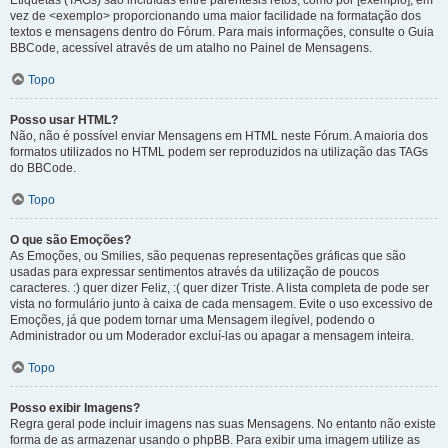
Etiquetas (TAGs) são incluídas entre parêntesis retos, como por [exemplo], em
vez de <exemplo> proporcionando uma maior facilidade na formatação dos
textos e mensagens dentro do Fórum. Para mais informações, consulte o Guia
BBCode, acessível através de um atalho no Painel de Mensagens.
Topo
Posso usar HTML?
Não, não é possível enviar Mensagens em HTML neste Fórum. A maioria dos
formatos utilizados no HTML podem ser reproduzidos na utilização das TAGs
do BBCode.
Topo
O que são Emoções?
As Emoções, ou Smilies, são pequenas representações gráficas que são
usadas para expressar sentimentos através da utilização de poucos
caracteres. :) quer dizer Feliz, :( quer dizer Triste. A lista completa de pode ser
vista no formulário junto à caixa de cada mensagem. Evite o uso excessivo de
Emoções, já que podem tornar uma Mensagem ilegível, podendo o
Administrador ou um Moderador excluí-las ou apagar a mensagem inteira.
Topo
Posso exibir Imagens?
Regra geral pode incluir imagens nas suas Mensagens. No entanto não existe
forma de as armazenar usando o phpBB. Para exibir uma imagem utilize as