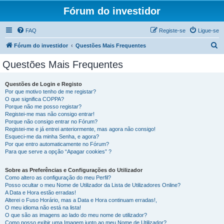
Fórum do investidor
FAQ
Registe-se
Ligue-se
P
Fórum do investidor
Questões Mais Frequentes
e
Questões Mais Frequentes
s
q
Questões de Login e Registo
Por que motivo tenho de me registar?
u
O que significa COPPA?
i
Porque não me posso registar?
Registei-me mas não consigo entrar!
s
Porque não consigo entrar no Fórum?
Registei-me e já entrei anteriormente, mas agora não consigo!
a
Esqueci-me da minha Senha, e agora?
r
Por que entro automaticamente no Fórum?
Para que serve a opção “Apagar cookies” ?
Sobre as Preferências e Configurações do Utilizador
Como altero as configuração do meu Perfil?
Posso ocultar o meu Nome de Utilizador da Lista de Utilizadores Online?
A Data e Hora estão erradas!
Alterei o Fuso Horário, mas a Data e Hora continuam erradas!,
O meu idioma não está na lista!
O que são as imagens ao lado do meu nome de utilizador?
Como posso exibir uma Imagem junto ao meu Nome de Utilizador?