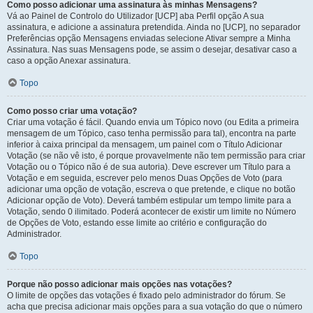
Como posso adicionar uma assinatura às minhas Mensagens?
Vá ao Painel de Controlo do Utilizador [UCP] aba Perfil opção A sua
assinatura, e adicione a assinatura pretendida. Ainda no [UCP], no separador
Preferências opção Mensagens enviadas selecione Ativar sempre a Minha
Assinatura. Nas suas Mensagens pode, se assim o desejar, desativar caso a
caso a opção Anexar assinatura.
Topo
Como posso criar uma votação?
Criar uma votação é fácil. Quando envia um Tópico novo (ou Edita a primeira
mensagem de um Tópico, caso tenha permissão para tal), encontra na parte
inferior à caixa principal da mensagem, um painel com o Título Adicionar
Votação (se não vê isto, é porque provavelmente não tem permissão para criar
Votação ou o Tópico não é de sua autoria). Deve escrever um Título para a
Votação e em seguida, escrever pelo menos Duas Opções de Voto (para
adicionar uma opção de votação, escreva o que pretende, e clique no botão
Adicionar opção de Voto). Deverá também estipular um tempo limite para a
Votação, sendo 0 ilimitado. Poderá acontecer de existir um limite no Número
de Opções de Voto, estando esse limite ao critério e configuração do
Administrador.
Topo
Porque não posso adicionar mais opções nas votações?
O limite de opções das votações é fixado pelo administrador do fórum. Se
acha que precisa adicionar mais opções para a sua votação do que o número