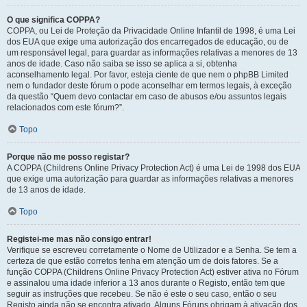
O que significa COPPA?
COPPA, ou Lei de Proteção da Privacidade Online Infantil de 1998, é uma Lei
dos EUA que exige uma autorização dos encarregados de educação, ou de
um responsável legal, para guardar as informações relativas a menores de 13
anos de idade. Caso não saiba se isso se aplica a si, obtenha
aconselhamento legal. Por favor, esteja ciente de que nem o phpBB Limited
nem o fundador deste fórum o pode aconselhar em termos legais, à exceção
da questão “Quem devo contactar em caso de abusos e/ou assuntos legais
relacionados com este fórum?”.
Topo
Porque não me posso registar?
A COPPA (Childrens Online Privacy Protection Act) é uma Lei de 1998 dos EUA
que exige uma autorização para guardar as informações relativas a menores
de 13 anos de idade.
Topo
Registei-me mas não consigo entrar!
Verifique se escreveu corretamente o Nome de Utilizador e a Senha. Se tem a
certeza de que estão corretos tenha em atenção um de dois fatores. Se a
função COPPA (Childrens Online Privacy Protection Act) estiver ativa no Fórum
e assinalou uma idade inferior a 13 anos durante o Registo, então tem que
seguir as instruções que recebeu. Se não é este o seu caso, então o seu
Registo ainda não se encontra ativado. Alguns Fóruns obrigam à ativação dos