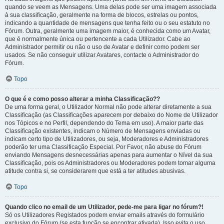
quando se veem as Mensagens. Uma delas pode ser uma imagem associada
à sua classificação, geralmente na forma de blocos, estrelas ou pontos,
indicando a quantidade de mensagens que tenha feito ou o seu estatuto no
Fórum. Outra, geralmente uma imagem maior, é conhecida como um Avatar,
que é normalmente única ou pertencente a cada Utilizador. Cabe ao
Administrador permitir ou não o uso de Avatar e definir como podem ser
usados. Se não conseguir utilizar Avatares, contacte o Administrador do
Fórum.
Topo
O que é e como posso alterar a minha Classificação??
De uma forma geral, o Utilizador Normal não pode alterar diretamente a sua
Classificação (as Classificações aparecem por debaixo do Nome de Utilizador
nos Tópicos e no Perfil, dependendo do Tema em uso). A maior parte das
Classificação existentes, indicam o Número de Mensagens enviadas ou
indicam certo tipo de Utilizadores, ou seja, Moderadores e Administradores
poderão ter uma Classificação Especial. Por Favor, não abuse do Fórum
enviando Mensagens desnecessárias apenas para aumentar o Nível da sua
Classificação, pois os Administradores ou Moderadores podem tomar alguma
atitude contra si, se considerarem que está a ter atitudes abusivas.
Topo
Quando clico no email de um Utilizador, pede-me para ligar no fórum?!
Só os Utilizadores Registados podem enviar emails através do formulário
exclusivo do Fórum (se esta função se encontrar ativada). Isso evita o uso