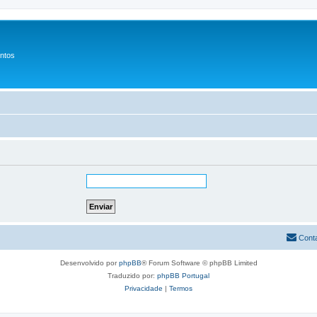
entos
Cont
Desenvolvido por
phpBB
® Forum Software © phpBB Limited
Traduzido por:
phpBB Portugal
Privacidade
|
Termos