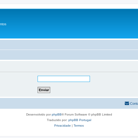
entos
Cont
Desenvolvido por
phpBB
® Forum Software © phpBB Limited
Traduzido por:
phpBB Portugal
Privacidade
|
Termos