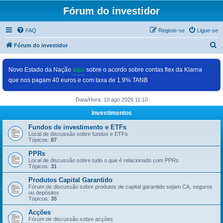
Fórum do investidor
FAQ
Registe-se
Ligue-se
P
Fórum do investidor
e
s
Novo Estado da Nação
aqui
sobre o acordo sobre contas flex da Klarna
que nos pagam 40 euros e com taxa de 1.9% TANB
q
u
Data/Hora: 10 ago 2026 11:10
i
Investimentos
s
Fundos de investimento e ETFs
a
Local de discussão sobre fundos e ETFs
Tópicos:
87
r
PPRs
Local de discussão sobre tudo o que é relacionado com PPRs
Tópicos:
31
Produtos Capital Garantido
Fórum de discussão sobre produtos de capital garantido sejam CA, seguros
ou depósitos
Tópicos:
35
Acções
Fórum de discussão sobre acções