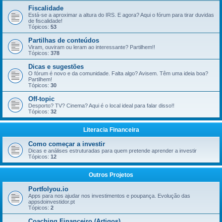
Fiscalidade
Está-se a aproximar a altura do IRS. E agora? Aqui o fórum para tirar duvidas
de fiscalidade!
Tópicos:
53
Partilhas de conteúdos
Viram, ouviram ou leram ao interessante? Partilhem!!
Tópicos:
378
Dicas e sugestões
O fórum é novo e da comunidade. Falta algo? Avisem. Têm uma ideia boa?
Partilhem!
Tópicos:
30
Off-topic
Desporto? TV? Cinema? Aqui é o local ideal para falar disso!!
Tópicos:
32
Literacia Financeira
Como começar a investir
Dicas e análises estruturadas para quem pretende aprender a investir
Tópicos:
12
Outros Projetos
Portfolyou.io
Apps para nos ajudar nos investimentos e poupança. Evolução das
appsdoinvestidor.pt
Tópicos:
2
Coaching Financeiro (Artigos)