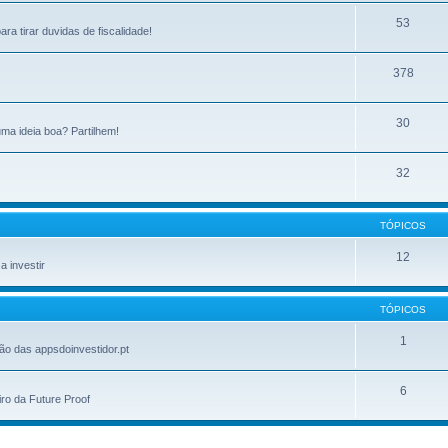
53
ra tirar duvidas de fiscalidade!
378
30
ma ideia boa? Partilhem!
32
TÓPICOS
12
 investir
TÓPICOS
1
ão das appsdoinvestidor.pt
6
ro da Future Proof