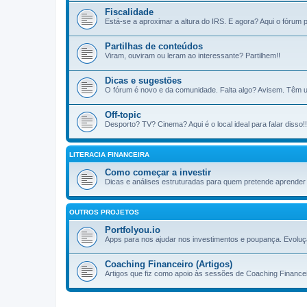
Fiscalidade
Está-se a aproximar a altura do IRS. E agora? Aqui o fórum pa
Partilhas de conteúdos
Viram, ouviram ou leram ao interessante? Partilhem!!
Dicas e sugestões
O fórum é novo e da comunidade. Falta algo? Avisem. Têm u
Off-topic
Desporto? TV? Cinema? Aqui é o local ideal para falar disso!!
LITERACIA FINANCEIRA
Como começar a investir
Dicas e análises estruturadas para quem pretende aprender a
OUTROS PROJETOS
Portfolyou.io
Apps para nos ajudar nos investimentos e poupança. Evoluç
Coaching Financeiro (Artigos)
Artigos que fiz como apoio às sessões de Coaching Financei