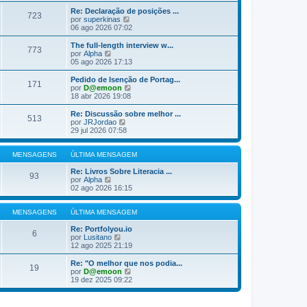
j
m
m
s
a
a
Re: Declaração de posições ...
723
a
a
M
V
por
superkinas
g
ú
e
e
06 ago 2026 07:02
e
l
n
j
m
t
s
a
The full-length interview w...
773
i
a
a
V
por
Alpha
m
g
ú
e
05 ago 2026 17:13
a
e
l
j
M
m
t
a
Pedido de Isenção de Portag...
e
171
i
a
V
por
D@emoon
n
m
ú
e
18 abr 2026 19:08
s
a
l
j
a
M
t
a
Re: Discussão sobre melhor ...
g
e
513
i
a
V
por
JRJordao
e
n
m
ú
e
29 jul 2026 07:58
m
s
a
l
j
a
M
t
a
g
e
i
a
MENSAGENS
ÚLTIMA MENSAGEM
e
n
m
ú
m
s
a
l
Re: Livros Sobre Literacia ...
93
a
M
V
t
por
Alpha
g
e
e
i
02 ago 2026 16:15
e
n
j
m
m
s
a
a
a
a
M
MENSAGENS
ÚLTIMA MENSAGEM
g
ú
e
e
l
n
Re: Portfolyou.io
6
m
t
V
s
por
Lusitano
i
e
a
12 ago 2025 21:19
m
j
g
a
a
e
Re: "O melhor que nos podia...
19
M
a
m
V
por
D@emoon
e
ú
e
19 dez 2025 09:22
n
l
j
s
t
a
a
i
a