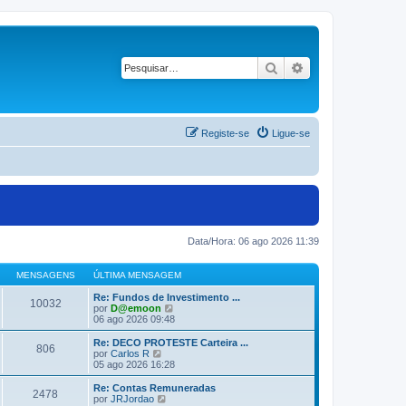
Pesquisar
Pesquisa avançad
Registe-se
Ligue-se
Data/Hora: 06 ago 2026 11:39
MENSAGENS
ÚLTIMA MENSAGEM
Re: Fundos de Investimento ...
10032
V
por
D@emoon
e
06 ago 2026 09:48
j
a
Re: DECO PROTESTE Carteira ...
806
a
V
por
Carlos R
ú
e
05 ago 2026 16:28
l
j
t
a
Re: Contas Remuneradas
2478
i
a
V
por
JRJordao
m