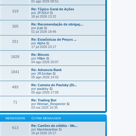
ú
e
01 ago 2026 09:51
a
l
j
M
t
a
Re: Tópico Geral de Ações
e
319
i
a
V
por
JPJDLV
n
m
ú
e
18 jul 2026 13:22
s
a
l
j
a
M
t
a
Re: Recomendação de obrigaç...
g
e
305
i
a
V
por
jcab
e
n
m
ú
e
01 jul 2026 18:46
m
s
a
l
j
a
M
t
a
Re: Estatísticas de Preços ...
g
e
251
i
a
V
por
Alpha
e
n
m
ú
e
17 jul 2026 23:17
m
s
a
l
j
a
M
t
a
Re: Bitcoin
g
e
1828
i
a
V
por
hfilipe
e
n
m
ú
e
04 ago 2026 20:07
m
s
a
l
j
a
M
t
a
Re: Advanzia Bank
g
e
1841
i
a
V
por
JRJordao
e
n
m
ú
e
05 ago 2026 14:02
m
s
a
l
j
a
M
t
a
Re: Carteira do Paulsky (Di...
g
e
493
i
a
V
por
paulsky
e
n
m
ú
e
05 ago 2026 17:05
m
s
a
l
j
a
M
t
a
Re: Trading Bot
g
e
71
i
a
V
por
Woman_Respector
e
n
m
ú
e
03 out 2025 16:35
m
s
a
l
j
a
M
t
a
g
e
i
a
MENSAGENS
ÚLTIMA MENSAGEM
e
n
m
ú
m
s
a
l
Re: Cartões de crédito - Me...
613
a
M
V
t
por
blackbeardow
g
e
e
i
16 jul 2026 15:17
e
n