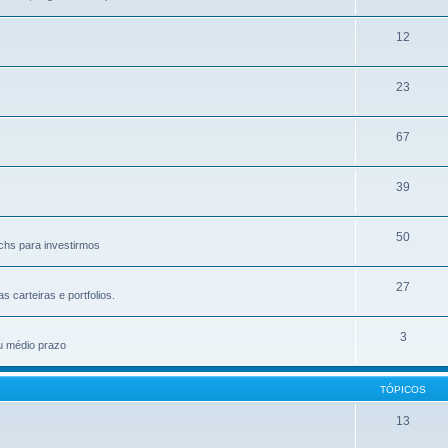
12
23
67
39
50
chs para investirmos
27
carteiras e portfolios.
3
u médio prazo
TÓPICOS
13