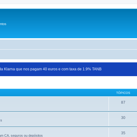
entos
 da Klarna que nos pagam 40 euros e com taxa de 1.9% TANB
TÓPICOS
87
30
Rs
35
jam CA, seguros ou depósitos