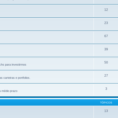
12
23
67
39
50
chs para investirmos
27
carteiras e portfolios.
3
u médio prazo
TÓPICOS
13