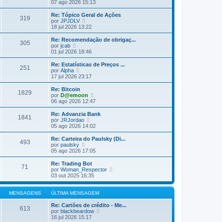
ú
e
07 ago 2026 15:13
a
l
j
M
t
a
Re: Tópico Geral de Ações
e
319
i
a
V
por
JPJDLV
n
m
ú
e
18 jul 2026 13:22
s
a
l
j
a
M
t
a
Re: Recomendação de obrigaç...
g
e
305
i
a
V
por
jcab
e
n
m
ú
e
01 jul 2026 18:46
m
s
a
l
j
a
M
t
a
Re: Estatísticas de Preços ...
g
e
251
i
a
V
por
Alpha
e
n
m
ú
e
17 jul 2026 23:17
m
s
a
l
j
a
M
t
a
Re: Bitcoin
g
e
1829
i
a
V
por
D@emoon
e
n
m
ú
e
06 ago 2026 12:47
m
s
a
l
j
a
M
t
a
Re: Advanzia Bank
g
e
1841
i
a
V
por
JRJordao
e
n
m
ú
e
05 ago 2026 14:02
m
s
a
l
j
a
M
t
a
Re: Carteira do Paulsky (Di...
g
e
493
i
a
V
por
paulsky
e
n
m
ú
e
05 ago 2026 17:05
m
s
a
l
j
a
M
t
a
Re: Trading Bot
g
e
71
i
a
V
por
Woman_Respector
e
n
m
ú
e
03 out 2025 16:35
m
s
a
l
j
a
M
t
a
g
e
i
a
MENSAGENS
ÚLTIMA MENSAGEM
e
n
m
ú
m
s
a
l
Re: Cartões de crédito - Me...
613
a
M
V
t
por
blackbeardow
g
e
e
i
16 jul 2026 15:17
e
n