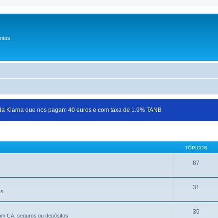
entos
 da Klarna que nos pagam 40 euros e com taxa de 1.9% TANB
TÓPICOS
87
31
Rs
35
jam CA, seguros ou depósitos