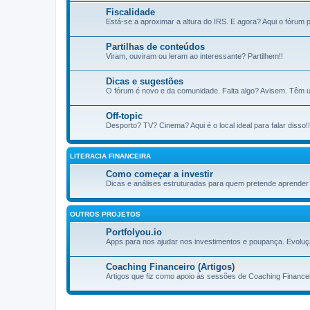
Fiscalidade
Está-se a aproximar a altura do IRS. E agora? Aqui o fórum pa
Partilhas de conteúdos
Viram, ouviram ou leram ao interessante? Partilhem!!
Dicas e sugestões
O fórum é novo e da comunidade. Falta algo? Avisem. Têm u
Off-topic
Desporto? TV? Cinema? Aqui é o local ideal para falar disso!!
LITERACIA FINANCEIRA
Como começar a investir
Dicas e análises estruturadas para quem pretende aprender a
OUTROS PROJETOS
Portfolyou.io
Apps para nos ajudar nos investimentos e poupança. Evoluç
Coaching Financeiro (Artigos)
Artigos que fiz como apoio às sessões de Coaching Financei