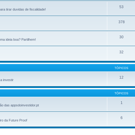
53
ra tirar duvidas de fiscalidade!
378
30
ma ideia boa? Partilhem!
32
TÓPICOS
12
 investir
TÓPICOS
1
ão das appsdoinvestidor.pt
6
ro da Future Proof