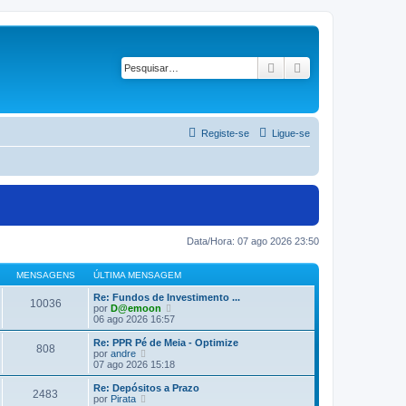
Pesquisar
Pesquisa avançad
Registe-se
Ligue-se
Data/Hora: 07 ago 2026 23:50
MENSAGENS
ÚLTIMA MENSAGEM
Re: Fundos de Investimento ...
10036
V
por
D@emoon
e
06 ago 2026 16:57
j
a
Re: PPR Pé de Meia - Optimize
808
a
V
por
andre
ú
e
07 ago 2026 15:18
l
j
t
a
Re: Depósitos a Prazo
2483
i
a
V
por
Pirata
m