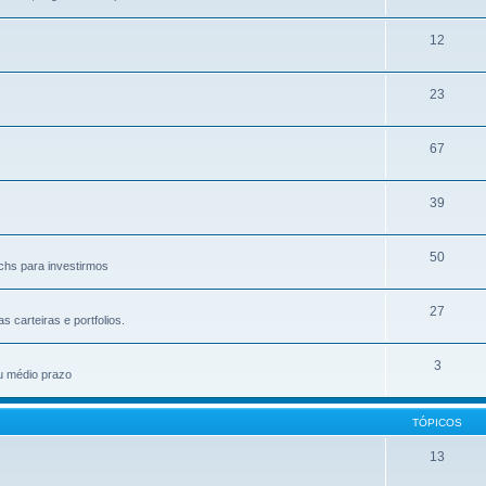
12
23
67
39
50
chs para investirmos
27
carteiras e portfolios.
3
u médio prazo
TÓPICOS
13