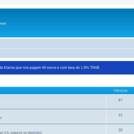
entos
 da Klarna que nos pagam 40 euros e com taxa de 1.9% TANB
TÓPICOS
87
31
Rs
35
jam CA, seguros ou depósitos