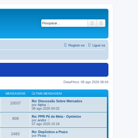
Pesquisar
Pesquisa avançad
Registe-se
Ligue-se
Data/Hora: 08 ago 2026 08:04
MENSAGENS
ÚLTIMA MENSAGEM
Re: Discussão Sobre Mercados
10037
V
por
Alpha
e
08 ago 2026 00:02
j
a
Re: PPR Pé de Meia - Optimize
808
a
V
por
andre
ú
e
07 ago 2026 15:18
l
j
t
a
Re: Depósitos a Prazo
2483
i
a
V
por
Pirata
m