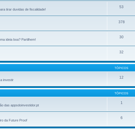
53
ra tirar duvidas de fiscalidade!
378
30
ma ideia boa? Partilhem!
32
TÓPICOS
12
 investir
TÓPICOS
1
ão das appsdoinvestidor.pt
6
ro da Future Proof