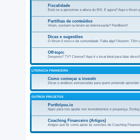
Fiscalidade
Está-se a aproximar a altura do IRS. E agora? Aqui o fórum pa
Partilhas de conteúdos
Viram, ouviram ou leram ao interessante? Partilhem!!
Dicas e sugestões
O fórum é novo e da comunidade. Falta algo? Avisem. Têm u
Off-topic
Desporto? TV? Cinema? Aqui é o local ideal para falar disso!!
LITERACIA FINANCEIRA
Como começar a investir
Dicas e análises estruturadas para quem pretende aprender a
OUTROS PROJETOS
Portfolyou.io
Apps para nos ajudar nos investimentos e poupança. Evoluç
Coaching Financeiro (Artigos)
Artigos que fiz como apoio às sessões de Coaching Financei