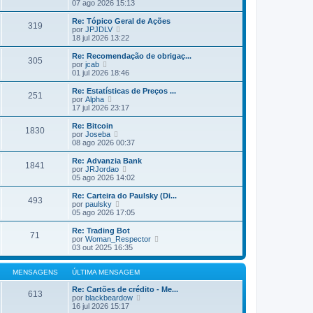
ú
e
07 ago 2026 15:13
a
l
j
M
t
a
Re: Tópico Geral de Ações
e
319
i
a
V
por
JPJDLV
n
m
ú
e
18 jul 2026 13:22
s
a
l
j
a
M
t
a
Re: Recomendação de obrigaç...
g
e
305
i
a
V
por
jcab
e
n
m
ú
e
01 jul 2026 18:46
m
s
a
l
j
a
M
t
a
Re: Estatísticas de Preços ...
g
e
251
i
a
V
por
Alpha
e
n
m
ú
e
17 jul 2026 23:17
m
s
a
l
j
a
M
t
a
Re: Bitcoin
g
e
1830
i
a
V
por
Joseba
e
n
m
ú
e
08 ago 2026 00:37
m
s
a
l
j
a
M
t
a
Re: Advanzia Bank
g
e
1841
i
a
V
por
JRJordao
e
n
m
ú
e
05 ago 2026 14:02
m
s
a
l
j
a
M
t
a
Re: Carteira do Paulsky (Di...
g
e
493
i
a
V
por
paulsky
e
n
m
ú
e
05 ago 2026 17:05
m
s
a
l
j
a
M
t
a
Re: Trading Bot
g
e
71
i
a
V
por
Woman_Respector
e
n
m
ú
e
03 out 2025 16:35
m
s
a
l
j
a
M
t
a
g
e
i
a
MENSAGENS
ÚLTIMA MENSAGEM
e
n
m
ú
m
s
a
l
Re: Cartões de crédito - Me...
613
a
M
V
t
por
blackbeardow
g
e
e
i
16 jul 2026 15:17
e
n