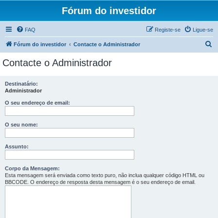
Fórum do investidor
FAQ
Registe-se
Ligue-se
P
Fórum do investidor
Contacte o Administrador
e
Contacte o Administrador
s
q
Destinatário:
Administrador
u
i
O seu endereço de email:
s
O seu nome:
a
r
Assunto:
Corpo da Mensagem:
Esta mensagem será enviada como texto puro, não inclua qualquer código HTML ou
BBCODE. O endereço de resposta desta mensagem é o seu endereço de email.