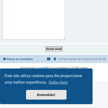
Fórum do investidor
O Fuso Horário do Fórum é
UTC+01:00
Desenvolvido por
phpBB
® Forum Software © phpBB Limited
Traduzido por:
phpBB Portugal
Este site utiliza cookies para lhe proporcionar
Privacidade
|
Termos
uma melhor experiência.
Saiba mais
Entendido!