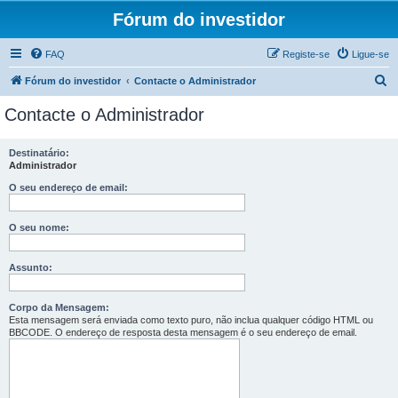
Fórum do investidor
FAQ
Registe-se
Ligue-se
P
Fórum do investidor
Contacte o Administrador
e
Contacte o Administrador
s
q
Destinatário:
Administrador
u
i
O seu endereço de email:
s
O seu nome:
a
r
Assunto:
Corpo da Mensagem:
Esta mensagem será enviada como texto puro, não inclua qualquer código HTML ou
BBCODE. O endereço de resposta desta mensagem é o seu endereço de email.