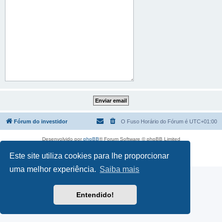
Fórum do investidor
O Fuso Horário do Fórum é
UTC+01:00
Desenvolvido por
phpBB
® Forum Software © phpBB Limited
Traduzido por:
phpBB Portugal
Este site utiliza cookies para lhe proporcionar
Privacidade
|
Termos
uma melhor experiência.
Saiba mais
Entendido!