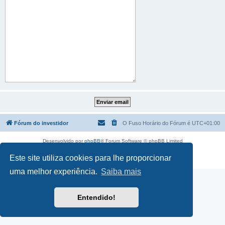
Fórum do investidor
O Fuso Horário do Fórum é
UTC+01:00
Desenvolvido por
phpBB
® Forum Software © phpBB Limited
Traduzido por:
phpBB Portugal
Este site utiliza cookies para lhe proporcionar
Privacidade
|
Termos
uma melhor experiência.
Saiba mais
Entendido!