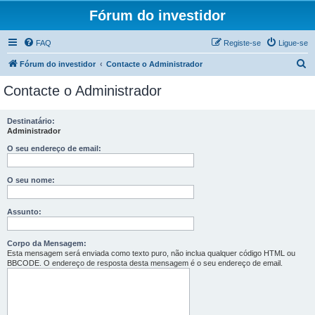
Fórum do investidor
FAQ
Registe-se
Ligue-se
P
Fórum do investidor
Contacte o Administrador
e
Contacte o Administrador
s
q
Destinatário:
Administrador
u
i
O seu endereço de email:
s
O seu nome:
a
r
Assunto:
Corpo da Mensagem:
Esta mensagem será enviada como texto puro, não inclua qualquer código HTML ou
BBCODE. O endereço de resposta desta mensagem é o seu endereço de email.