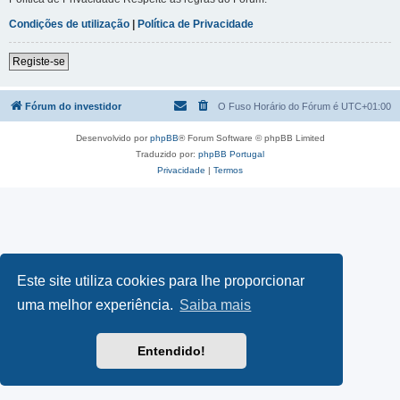
Condições de utilização
|
Política de Privacidade
Registe-se
Fórum do investidor
O Fuso Horário do Fórum é
UTC+01:00
Desenvolvido por
phpBB
® Forum Software © phpBB Limited
Traduzido por:
phpBB Portugal
Privacidade
|
Termos
Este site utiliza cookies para lhe proporcionar
uma melhor experiência.
Saiba mais
Entendido!