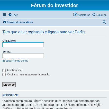
Fórum do investidor
FAQ
Registe-se
Ligue-se
P
Fórum do investidor
e
Tem que estar registado e ligado para ver Perfis.
s
q
Utilizador:
u
i
Senha:
s
Esqueci-me da senha
a
r
Lembrar-me
Ocultar o meu estado nesta sessão
REGISTE-SE
O acesso completo ao Fórum necessita dum Registo que demora apenas
alguns segundos. Antes de se Registar leia: FAQ - Condições de Utilização -
Política de Privacidade Respeite as regras do Fórum.