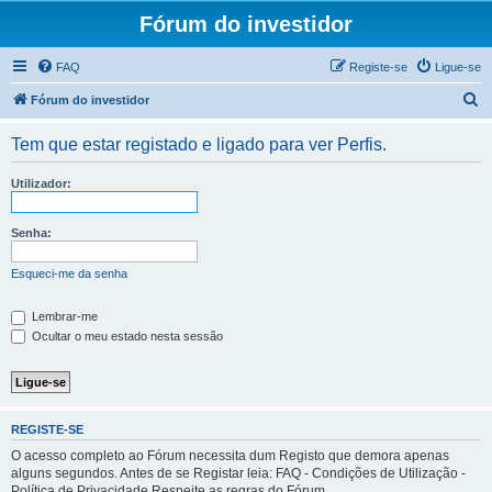
Fórum do investidor
FAQ
Registe-se
Ligue-se
P
Fórum do investidor
e
Tem que estar registado e ligado para ver Perfis.
s
q
Utilizador:
u
i
Senha:
s
Esqueci-me da senha
a
r
Lembrar-me
Ocultar o meu estado nesta sessão
REGISTE-SE
O acesso completo ao Fórum necessita dum Registo que demora apenas
alguns segundos. Antes de se Registar leia: FAQ - Condições de Utilização -
Política de Privacidade Respeite as regras do Fórum.