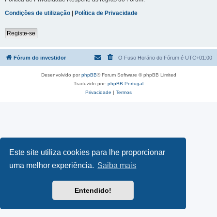
Condições de utilização
|
Política de Privacidade
Registe-se
Fórum do investidor
O Fuso Horário do Fórum é
UTC+01:00
Desenvolvido por
phpBB
® Forum Software © phpBB Limited
Traduzido por:
phpBB Portugal
Privacidade
|
Termos
Este site utiliza cookies para lhe proporcionar
uma melhor experiência.
Saiba mais
Entendido!