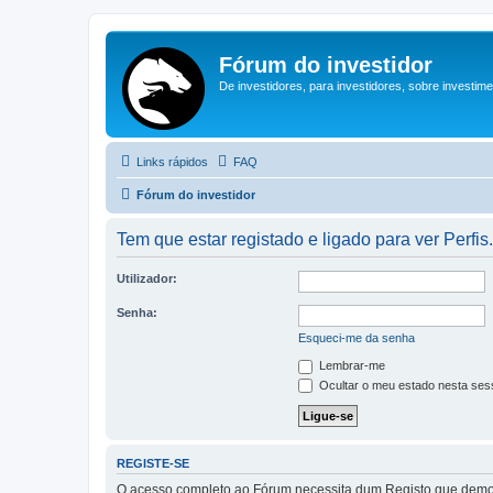
Fórum do investidor
De investidores, para investidores, sobre investim
Links rápidos
FAQ
Fórum do investidor
Tem que estar registado e ligado para ver Perfis.
Utilizador:
Senha:
Esqueci-me da senha
Lembrar-me
Ocultar o meu estado nesta ses
REGISTE-SE
O acesso completo ao Fórum necessita dum Registo que demora 