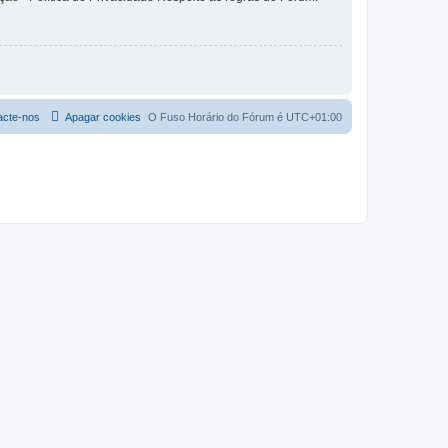
acte-nos
Apagar cookies
O Fuso Horário do Fórum é
UTC+01:00