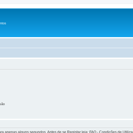
entos
são
apenas alguns segundos. Antes de se Registar leia: FAQ - Condições de Utilizaçã