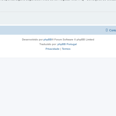
Cont
Desenvolvido por
phpBB
® Forum Software © phpBB Limited
Traduzido por:
phpBB Portugal
Privacidade
|
Termos