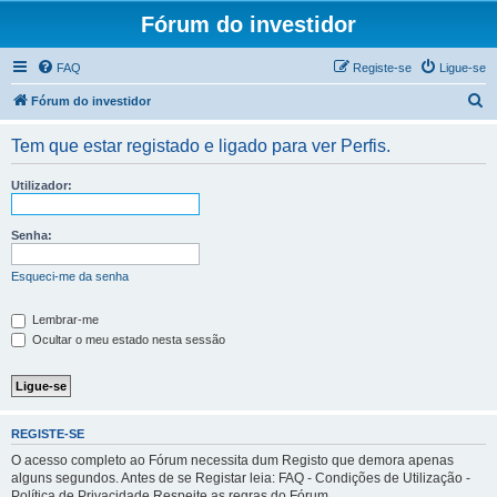
Fórum do investidor
FAQ
Registe-se
Ligue-se
P
Fórum do investidor
e
Tem que estar registado e ligado para ver Perfis.
s
q
Utilizador:
u
i
Senha:
s
Esqueci-me da senha
a
r
Lembrar-me
Ocultar o meu estado nesta sessão
REGISTE-SE
O acesso completo ao Fórum necessita dum Registo que demora apenas
alguns segundos. Antes de se Registar leia: FAQ - Condições de Utilização -
Política de Privacidade Respeite as regras do Fórum.