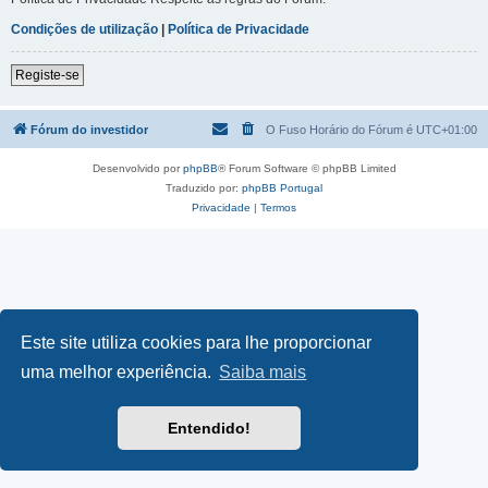
Condições de utilização
|
Política de Privacidade
Registe-se
Fórum do investidor
O Fuso Horário do Fórum é
UTC+01:00
Desenvolvido por
phpBB
® Forum Software © phpBB Limited
Traduzido por:
phpBB Portugal
Privacidade
|
Termos
Este site utiliza cookies para lhe proporcionar
uma melhor experiência.
Saiba mais
Entendido!