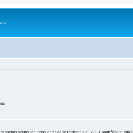
entos
são
apenas alguns segundos. Antes de se Registar leia: FAQ - Condições de Utilizaçã