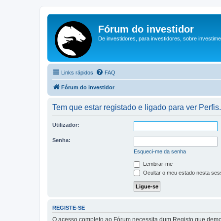
Fórum do investidor
De investidores, para investidores, sobre investim
Links rápidos
FAQ
Fórum do investidor
Tem que estar registado e ligado para ver Perfis.
Utilizador:
Senha:
Esqueci-me da senha
Lembrar-me
Ocultar o meu estado nesta ses
REGISTE-SE
O acesso completo ao Fórum necessita dum Registo que demora 