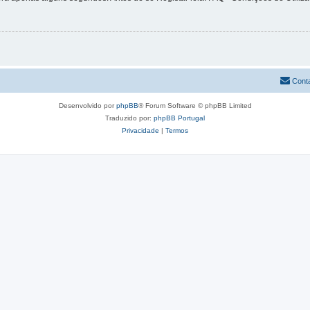
Cont
Desenvolvido por
phpBB
® Forum Software © phpBB Limited
Traduzido por:
phpBB Portugal
Privacidade
|
Termos