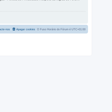
acte-nos
Apagar cookies
O Fuso Horário do Fórum é
UTC+01:00