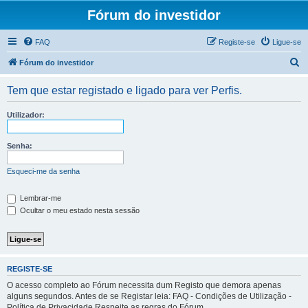
Fórum do investidor
FAQ
Registe-se
Ligue-se
P
Fórum do investidor
e
Tem que estar registado e ligado para ver Perfis.
s
q
Utilizador:
u
i
Senha:
s
Esqueci-me da senha
a
r
Lembrar-me
Ocultar o meu estado nesta sessão
REGISTE-SE
O acesso completo ao Fórum necessita dum Registo que demora apenas
alguns segundos. Antes de se Registar leia: FAQ - Condições de Utilização -
Política de Privacidade Respeite as regras do Fórum.