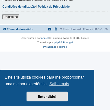
Condições de utilização
|
Política de Privacidade
Registe-se
Fórum do investidor
O Fuso Horário do Fórum é
UTC+01:00
Desenvolvido por
phpBB
® Forum Software © phpBB Limited
Traduzido por:
phpBB Portugal
Privacidade
|
Termos
Este site utiliza cookies para lhe proporcionar
uma melhor experiência.
Saiba mais
Entendido!