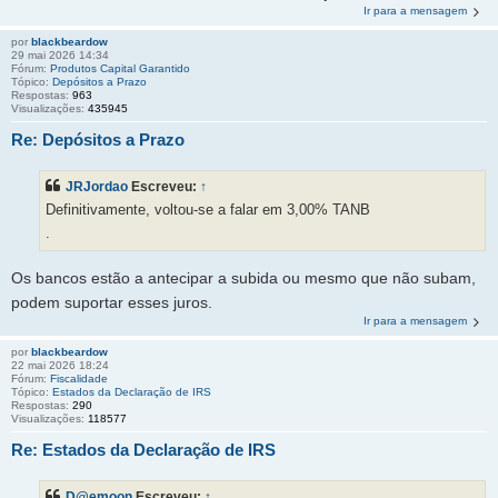
Ir para a mensagem
por
blackbeardow
29 mai 2026 14:34
Fórum:
Produtos Capital Garantido
Tópico:
Depósitos a Prazo
Respostas:
963
Visualizações:
435945
Re: Depósitos a Prazo
JRJordao
Escreveu:
↑
Definitivamente, voltou-se a falar em 3,00% TANB
.
Os bancos estão a antecipar a subida ou mesmo que não subam,
podem suportar esses juros.
Ir para a mensagem
por
blackbeardow
22 mai 2026 18:24
Fórum:
Fiscalidade
Tópico:
Estados da Declaração de IRS
Respostas:
290
Visualizações:
118577
Re: Estados da Declaração de IRS
D@emoon
Escreveu:
↑