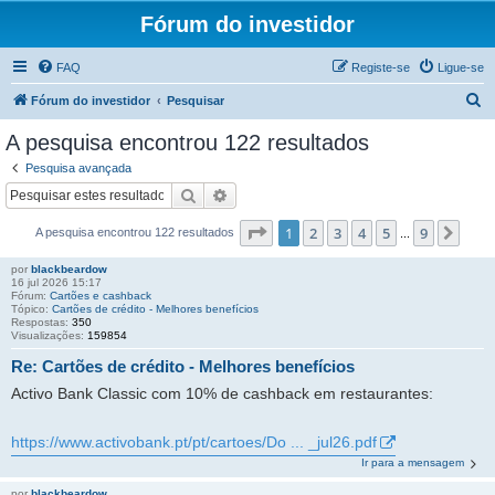
Fórum do investidor
FAQ
Registe-se
Ligue-se
P
Fórum do investidor
Pesquisar
e
A pesquisa encontrou 122 resultados
s
Pesquisa avançada
q
Pesquisar
Pesquisa avançada
u
Página
1
de
9
1
2
3
4
5
9
Pró
A pesquisa encontrou 122 resultados
i
...
s
por
blackbeardow
16 jul 2026 15:17
a
Fórum:
Cartões e cashback
Tópico:
Cartões de crédito - Melhores benefícios
r
Respostas:
350
Visualizações:
159854
Re: Cartões de crédito - Melhores benefícios
Activo Bank Classic com 10% de cashback em restaurantes:
https://www.activobank.pt/pt/cartoes/Do ... _jul26.pdf
Ir para a mensagem
por
blackbeardow