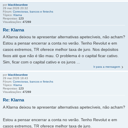
por
blackbeardow
29 mai 2026 20:32
Fórum:
Correctoras, bancos e fintechs
Tópico:
Klarna
Respostas:
123
Visualizações:
47269
Re: Klarna
A Klarna deixou te apresentar alternativas apetecíveis, não acham?
Estou a pensar encerrar a conta no verão. Tenho Revolut e em
casos extremos, TR oferece melhor taxa de juro. Nos depósitos
fixos até que não é tão mau. O problema é o capital ficar cativo.
Sim, ficar com o capital cativo e os juros ...
Ir para a mensagem
por
blackbeardow
29 mai 2026 18:43
Fórum:
Correctoras, bancos e fintechs
Tópico:
Klarna
Respostas:
123
Visualizações:
47269
Re: Klarna
A Klarna deixou te apresentar alternativas apetecíveis, não acham?
Estou a pensar encerrar a conta no verão. Tenho Revolut e em
casos extremos, TR oferece melhor taxa de juro.