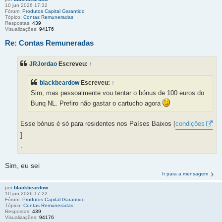
10 jun 2026 17:32
Fórum:
Produtos Capital Garantido
Tópico:
Contas Remuneradas
Respostas:
439
Visualizações:
94176
Re: Contas Remuneradas
JRJordao
Escreveu:
↑
blackbeardow
Escreveu:
↑
Sim, mas pessoalmente vou tentar o bónus de 100 euros do
Bunq NL. Prefiro não gastar o cartucho agora
Esse bónus é só para residentes nos Países Baixos [
condições
]
.
Sim, eu sei
Ir para a mensagem
por
blackbeardow
10 jun 2026 17:22
Fórum:
Produtos Capital Garantido
Tópico:
Contas Remuneradas
Respostas:
439
Visualizações:
94176