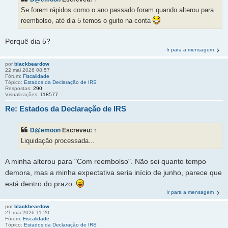
Se forem rápidos como o ano passado foram quando alterou para
reembolso, até dia 5 temos o guito na conta
Porquê dia 5?
Ir para a mensagem
por
blackbeardow
22 mai 2026 08:57
Fórum:
Fiscalidade
Tópico:
Estados da Declaração de IRS
Respostas:
290
Visualizações:
118577
Re: Estados da Declaração de IRS
D@emoon
Escreveu:
↑
Liquidação processada...
A minha alterou para "Com reembolso". Não sei quanto tempo
demora, mas a minha expectativa seria início de junho, parece que
está dentro do prazo.
Ir para a mensagem
por
blackbeardow
21 mai 2026 11:20
Fórum:
Fiscalidade
Tópico:
Estados da Declaração de IRS