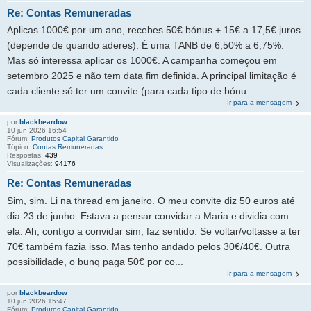
Re: Contas Remuneradas
Aplicas 1000€ por um ano, recebes 50€ bónus + 15€ a 17,5€ juros
(depende de quando aderes). É uma TANB de 6,50% a 6,75%.
Mas só interessa aplicar os 1000€. A campanha começou em
setembro 2025 e não tem data fim definida. A principal limitação é
cada cliente só ter um convite (para cada tipo de bónu...
Ir para a mensagem
por
blackbeardow
10 jun 2026 16:54
Fórum:
Produtos Capital Garantido
Tópico:
Contas Remuneradas
Respostas:
439
Visualizações:
94176
Re: Contas Remuneradas
Sim, sim. Li na thread em janeiro. O meu convite diz 50 euros até
dia 23 de junho. Estava a pensar convidar a Maria e dividia com
ela. Ah, contigo a convidar sim, faz sentido. Se voltar/voltasse a ter
70€ também fazia isso. Mas tenho andado pelos 30€/40€. Outra
possibilidade, o bunq paga 50€ por co...
Ir para a mensagem
por
blackbeardow
10 jun 2026 15:47
Fórum:
Produtos Capital Garantido