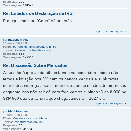
Respostas:
290
Visualizações:
118577
Re: Estados da Declaração de IRS
Por aqui continua "Certa" há um mês.
Ir para a mensagem
por
blackbeardow
14 mai 2026 17:03
Fórum:
Fundos de investimento e ETFs
Tópico:
Discussão Sobre Mercados
Respostas:
854
Visualizações:
199914
Re: Discussão Sobre Mercados
A questão é que ainda não estamos na conjuntura...ainda não
temos a inflação nos 5% nem os bancos centrais a subir taxas,
nem o desemprego a subir, nem os maus resultados de empresas,
enquanto isso não sair cá para fora vamos subindo :D os 8.000 no
S&P 500 que eu achava que chegavamos em 2027 s...
Ir para a mensagem
por
blackbeardow
13 mai 2026 19:02
Fórum:
Carteiras da comunidade
Tópico:
Investimentos do Alex
Respostas:
70
Visualizações:
36223