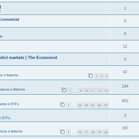
)
1
e
 Economist
0
9
de
12
edict markets | The Economist
0
42
s e fintechs
1
2
3
184
bancos e fintechs
1
9
10
11
12
13
...
852
mento e ETFs
1
53
54
55
56
57
...
3
 e ETFs
297
ncos e fintechs
1
16
17
18
19
20
...