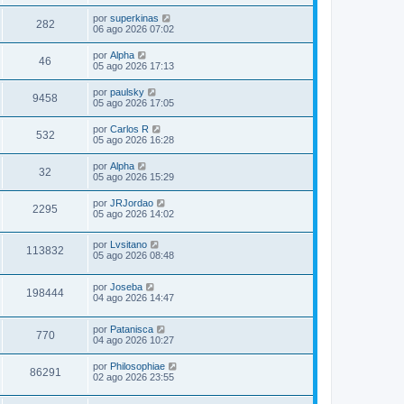
por
superkinas
282
06 ago 2026 07:02
por
Alpha
46
05 ago 2026 17:13
por
paulsky
9458
05 ago 2026 17:05
por
Carlos R
532
05 ago 2026 16:28
por
Alpha
32
05 ago 2026 15:29
por
JRJordao
2295
05 ago 2026 14:02
por
Lvsitano
113832
05 ago 2026 08:48
por
Joseba
198444
04 ago 2026 14:47
por
Patanisca
770
04 ago 2026 10:27
por
Philosophiae
86291
02 ago 2026 23:55