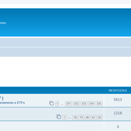
entos
RESPOSTAS
 )
5613
estimento e ETFs
1
371
372
373
374
375
...
1218
1
78
79
80
81
82
...
0