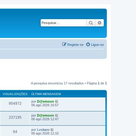
Pesquisar
Pesquisa avançad
Registe-se
Ligue-se
A pesquisa encontrou 17 resultados • Página
1
de
1
VISUALIZAÇÕES
ÚLTIMA MENSAGEM
por
D@emoon
954972
06 ago 2026 16:57
por
D@emoon
237195
06 ago 2026 12:47
por
Lvsitano
64
06 ago 2026 12:10