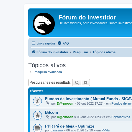
Fórum do investidor
De investidores, para investidores, sobre investim
Links rápidos
FAQ
Fórum do investidor
Pesquisar
Tópicos ativos
Tópicos ativos
Pesquisa avançada
Pesquisar
Pesquisa avançada
TÓPICOS
Fundos de Investimento ( Mutual Funds - SICAV
por
D@emoon
»
03 out 2022 17:27
» em
Fundos de inv
Bitcoin
por
D@emoon
»
05 out 2022 13:38
» em
Criptoactivos
PPR Pé de Meia - Optimize
por
Lvsitano
»
06 ago 2026 12:10
» em
PPRs