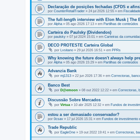
Declaração de posições fechadas (CFDS e afins
por
CounterRetailTrader
»
24 jul 2026 12:55
» em
Fiscalidad
The full-length interview with Elon Musk | The
por
Alpha
»
05 ago 2026 17:13
» em
Partilhas de conteúdos
Carteira do Paulsky (Dividendos)
por
paulsky
»
07 jul 2024 15:01
» em
Carteiras da comunida
DECO PROTESTE Carteira Global
por
Lvsitano
»
29 jul 2026 16:51
» em
PPRs
Why knowing the future doesn't always help pr
por
Alpha
»
05 ago 2026 15:29
» em
Partilhas de conteúdos
Advanzia Bank
por
mj1313
»
22 jun 2026 17:36
» em
Correctoras, banco
Banco Best
por
D@emoon
»
08 out 2022 12:22
» em
Correctoras, 
Discussão Sobre Mercados
por
Virtua
»
10 abr 2025 12:32
» em
Fundos de investi
estou a ser demasiado conservador?
por
0csav
»
17 jul 2026 15:31
» em
Fundos de investimento
Trade Republic
por
EagleOne
»
19 out 2022 19:41
» em
Correctoras, ba