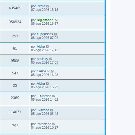
por
Pirata
435489
07 ago 2026 15:13
por
D@emoon
956934
06 ago 2026 16:57
por
superkinas
297
06 ago 2026 07:02
por
Alpha
61
05 ago 2026 17:13
por
paulsky
9508
05 ago 2026 17:05
por
Carlos R
547
05 ago 2026 16:28
por
Alpha
33
05 ago 2026 15:29
por
JRJordao
2369
05 ago 2026 14:02
por
Lvsitano
114677
05 ago 2026 08:48
por
Patanisca
792
04 ago 2026 10:27