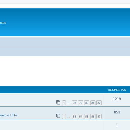
entos
RESPOSTAS
1219
1
78
79
80
81
82
...
853
mento e ETFs
1
53
54
55
56
57
...
1