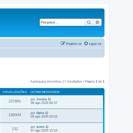
Pesquisar
Pesquisa avançad
Registe-se
Ligue-se
A pesquisa encontrou 17 resultados • Página
1
de
1
VISUALIZAÇÕES
ÚLTIMA MENSAGEM
por
Joseba
237891
08 ago 2026 00:37
por
Alpha
199344
08 ago 2026 00:02
por
andre
132
07 ago 2026 15:18