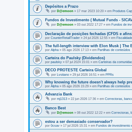
Depósitos a Prazo
por
D@emoon
»
17 mar 2023 10:20
» em
Produtos Capi
Fundos de Investimento ( Mutual Funds - SICAV
por
D@emoon
»
03 out 2022 17:27
» em
Fundos de inv
Declaração de posições fechadas (CFDS e afins
por
CounterRetailTrader
»
24 jul 2026 12:55
» em
Fiscalidad
The full-length interview with Elon Musk | The
por
Alpha
»
05 ago 2026 17:13
» em
Partilhas de conteúdos
Carteira do Paulsky (Dividendos)
por
paulsky
»
07 jul 2024 15:01
» em
Carteiras da comunida
DECO PROTESTE Carteira Global
por
Lvsitano
»
29 jul 2026 16:51
» em
PPRs
Why knowing the future doesn't always help pr
por
Alpha
»
05 ago 2026 15:29
» em
Partilhas de conteúdos
Advanzia Bank
por
mj1313
»
22 jun 2026 17:36
» em
Correctoras, banco
Banco Best
por
D@emoon
»
08 out 2022 12:22
» em
Correctoras, 
estou a ser demasiado conservador?
por
0csav
»
17 jul 2026 15:31
» em
Fundos de investimento