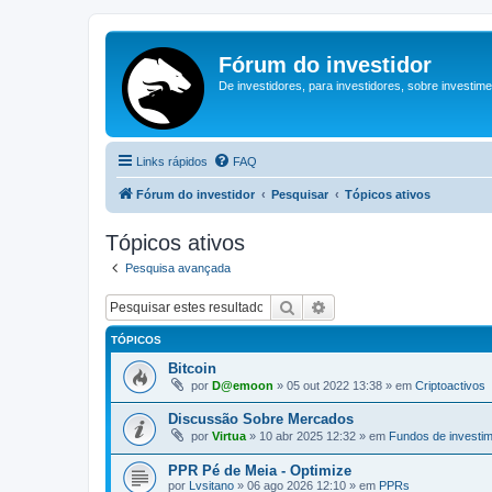
Fórum do investidor
De investidores, para investidores, sobre investim
Links rápidos
FAQ
Fórum do investidor
Pesquisar
Tópicos ativos
Tópicos ativos
Pesquisa avançada
Pesquisar
Pesquisa avançada
TÓPICOS
Bitcoin
por
D@emoon
»
05 out 2022 13:38
» em
Criptoactivos
Discussão Sobre Mercados
por
Virtua
»
10 abr 2025 12:32
» em
Fundos de investi
PPR Pé de Meia - Optimize
por
Lvsitano
»
06 ago 2026 12:10
» em
PPRs