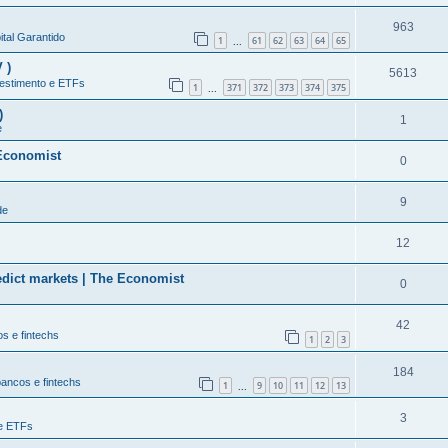
963
tal Garantido
1
61
62
63
64
65
...
 )
5613
estimento e ETFs
1
371
372
373
374
375
...
)
1
e
 Economist
0
9
de
12
edict markets | The Economist
0
42
s e fintechs
1
2
3
184
bancos e fintechs
1
9
10
11
12
13
...
3
 e ETFs