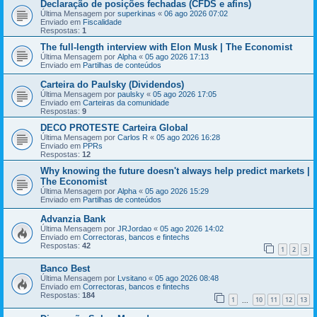
Declaração de posições fechadas (CFDS e afins)
Última Mensagem por
superkinas
«
06 ago 2026 07:02
Enviado em
Fiscalidade
Respostas:
1
The full-length interview with Elon Musk | The Economist
Última Mensagem por
Alpha
«
05 ago 2026 17:13
Enviado em
Partilhas de conteúdos
Carteira do Paulsky (Dividendos)
Última Mensagem por
paulsky
«
05 ago 2026 17:05
Enviado em
Carteiras da comunidade
Respostas:
9
DECO PROTESTE Carteira Global
Última Mensagem por
Carlos R
«
05 ago 2026 16:28
Enviado em
PPRs
Respostas:
12
Why knowing the future doesn't always help predict markets |
The Economist
Última Mensagem por
Alpha
«
05 ago 2026 15:29
Enviado em
Partilhas de conteúdos
Advanzia Bank
Última Mensagem por
JRJordao
«
05 ago 2026 14:02
Enviado em
Correctoras, bancos e fintechs
Respostas:
42
1
2
3
Banco Best
Última Mensagem por
Lvsitano
«
05 ago 2026 08:48
Enviado em
Correctoras, bancos e fintechs
Respostas:
184
1
10
11
12
13
...