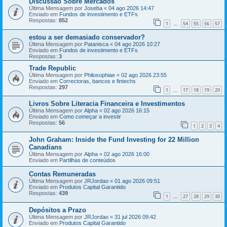
Discussão Sobre Mercados
Última Mensagem por
Joseba
«
04 ago 2026 14:47
Enviado em
Fundos de investimento e ETFs
Respostas:
852
1
54
55
56
57
...
estou a ser demasiado conservador?
Última Mensagem por
Patanisca
«
04 ago 2026 10:27
Enviado em
Fundos de investimento e ETFs
Respostas:
3
Trade Republic
Última Mensagem por
Philosophiae
«
02 ago 2026 23:55
Enviado em
Correctoras, bancos e fintechs
Respostas:
297
1
17
18
19
20
...
Livros Sobre Literacia Financeira e Investimentos
Última Mensagem por
Alpha
«
02 ago 2026 16:15
Enviado em
Como começar a investir
Respostas:
56
1
2
3
4
John Graham: Inside the Fund Investing for 22 Million
Canadians
Última Mensagem por
Alpha
«
02 ago 2026 16:00
Enviado em
Partilhas de conteúdos
Contas Remuneradas
Última Mensagem por
JRJordao
«
01 ago 2026 09:51
Enviado em
Produtos Capital Garantido
Respostas:
439
1
27
28
29
30
...
Depósitos a Prazo
Última Mensagem por
JRJordao
«
31 jul 2026 09:42
Enviado em
Produtos Capital Garantido