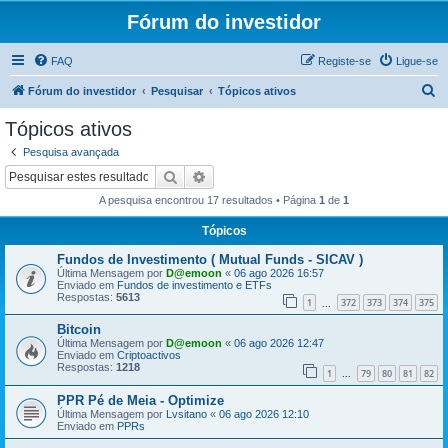
Fórum do investidor
FAQ
Registe-se
Ligue-se
P
Fórum do investidor
Pesquisar
Tópicos ativos
e
Tópicos ativos
s
Pesquisa avançada
q
Pesquisar
Pesquisa avançada
u
A pesquisa encontrou 17 resultados • Página
1
de
1
i
Tópicos
s
Fundos de Investimento ( Mutual Funds - SICAV )
a
Última Mensagem por
D@emoon
«
06 ago 2026 16:57
r
Enviado em
Fundos de investimento e ETFs
Respostas:
5613
1
372
373
374
375
...
Bitcoin
Última Mensagem por
D@emoon
«
06 ago 2026 12:47
Enviado em
Criptoactivos
Respostas:
1218
1
79
80
81
82
...
PPR Pé de Meia - Optimize
Última Mensagem por
Lvsitano
«
06 ago 2026 12:10
Enviado em
PPRs