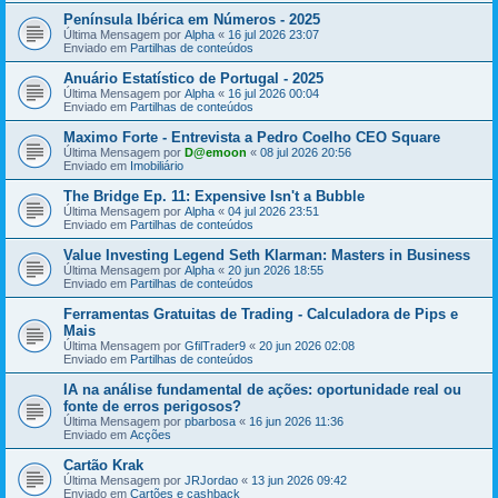
Península Ibérica em Números - 2025
Última Mensagem por
Alpha
«
16 jul 2026 23:07
Enviado em
Partilhas de conteúdos
Anuário Estatístico de Portugal - 2025
Última Mensagem por
Alpha
«
16 jul 2026 00:04
Enviado em
Partilhas de conteúdos
Maximo Forte - Entrevista a Pedro Coelho CEO Square
Última Mensagem por
D@emoon
«
08 jul 2026 20:56
Enviado em
Imobiliário
The Bridge Ep. 11: Expensive Isn't a Bubble
Última Mensagem por
Alpha
«
04 jul 2026 23:51
Enviado em
Partilhas de conteúdos
Value Investing Legend Seth Klarman: Masters in Business
Última Mensagem por
Alpha
«
20 jun 2026 18:55
Enviado em
Partilhas de conteúdos
Ferramentas Gratuitas de Trading - Calculadora de Pips e
Mais
Última Mensagem por
GfilTrader9
«
20 jun 2026 02:08
Enviado em
Partilhas de conteúdos
IA na análise fundamental de ações: oportunidade real ou
fonte de erros perigosos?
Última Mensagem por
pbarbosa
«
16 jun 2026 11:36
Enviado em
Acções
Cartão Krak
Última Mensagem por
JRJordao
«
13 jun 2026 09:42
Enviado em
Cartões e cashback