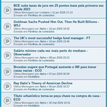
BCE sobe taxas de juro em 25 pontos base pela primeira vez
desde 2023
Última Mensagem por
Lvsitano
«
11 jun 2026 17:13
Enviado em
Partilhas de conteúdos
Goldman Sachs Pushed Him Out. Then He Built Billions -
WSJ
Última Mensagem por
Alpha
«
10 jun 2026 16:32
Enviado em
Partilhas de conteúdos
The UK’s most successful hedge fund manager - FT
Última Mensagem por
Alpha
«
10 jun 2026 15:46
Enviado em
Partilhas de conteúdos
Salário mínimo cada vez mais perto do mediano -
Observador
Última Mensagem por
Alpha
«
08 jun 2026 23:21
Enviado em
Partilhas de conteúdos
Bruxelas sugere que Portugal aumente o IMI para travar
casas vazias - ECO
Última Mensagem por
Alpha
«
07 jun 2026 00:30
Enviado em
Imobiliário
Ray Dalio’s Theory of American Decline
Última Mensagem por
Alpha
«
06 jun 2026 16:37
Enviado em
Partilhas de conteúdos
Título urbanístico torna-se peça chave na compra de casa -
ECO
Última Mensagem por
Alpha
«
30 mai 2026 16:41
Enviado em
Imobiliário