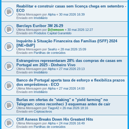
Reabilitar e construir casas sem licença chega em setembro -
ECO
Última Mensagem por
Alpha
«
30 mai 2026 16:39
Enviado em
Imobiliário
Barclays Euribor 3M 26-29
Última Mensagem por
D@emoon
«
30 mai 2026 12:27
Enviado em
Produtos Capital Garantido
Inquérito à Situação Financeira das Famílias (ISFF) 2024
[INE+BdP]
Última Mensagem por
SeaKo
«
28 mai 2026 15:09
Enviado em
Partilhas de conteúdos
Estrangeiros representaram 28% das compras de casas em
Portugal em 2025 - Dinheiro Vivo
Última Mensagem por
Alpha
«
27 mai 2026 23:13
Enviado em
Imobiliário
Banco de Portugal aperta taxa de esforço e flexibiliza prazos
dos empréstimos - ECO
Última Mensagem por
Alpha
«
27 mai 2026 14:00
Enviado em
Imobiliário
Burlas em ofertas de "staking" e "yield farming" no
Telegram: como reconheci 3 esquemas antes de cair
Última Mensagem por
Tiago42
«
26 mai 2026 18:16
Enviado em
Criptoactivos
Cliff Asness Breaks Down His Greatest Hits
Última Mensagem por
Alpha
«
24 mai 2026 16:49
Enviado em
Partilhas de conteúdos