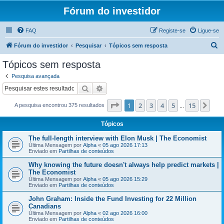
Fórum do investidor
FAQ
Registe-se
Ligue-se
P
Fórum do investidor
Pesquisar
Tópicos sem resposta
e
Tópicos sem resposta
s
Pesquisa avançada
q
Pesquisar
Pesquisa avançada
u
Página
1
de
15
1
2
3
4
5
15
Pró
A pesquisa encontrou 375 resultados
i
...
s
Tópicos
a
The full-length interview with Elon Musk | The Economist
r
Última Mensagem por
Alpha
«
05 ago 2026 17:13
Enviado em
Partilhas de conteúdos
Why knowing the future doesn't always help predict markets |
The Economist
Última Mensagem por
Alpha
«
05 ago 2026 15:29
Enviado em
Partilhas de conteúdos
John Graham: Inside the Fund Investing for 22 Million
Canadians
Última Mensagem por
Alpha
«
02 ago 2026 16:00
Enviado em
Partilhas de conteúdos