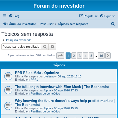
Fórum do investidor
FAQ
Registe-se
Ligue-se
P
Fórum do investidor
Pesquisar
Tópicos sem resposta
e
Tópicos sem resposta
s
Pesquisa avançada
q
Pesquisar
Pesquisa avançada
u
Página
1
de
16
1
2
3
4
5
16
Pró
A pesquisa encontrou 376 resultados
i
...
s
Tópicos
a
PPR Pé de Meia - Optimize
r
Última Mensagem por
Lvsitano
«
06 ago 2026 12:10
Enviado em
PPRs
The full-length interview with Elon Musk | The Economist
Última Mensagem por
Alpha
«
05 ago 2026 17:13
Enviado em
Partilhas de conteúdos
Why knowing the future doesn't always help predict markets |
The Economist
Última Mensagem por
Alpha
«
05 ago 2026 15:29
Enviado em
Partilhas de conteúdos