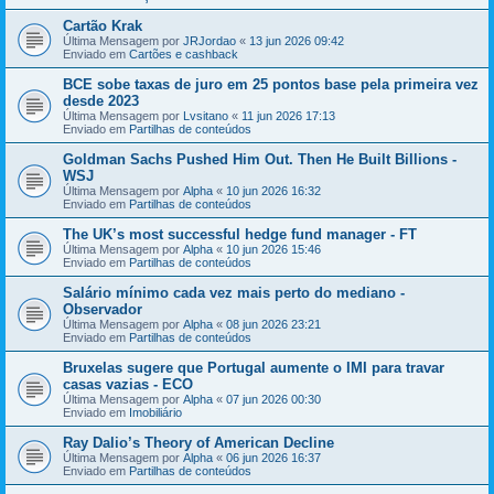
Cartão Krak
Última Mensagem por
JRJordao
«
13 jun 2026 09:42
Enviado em
Cartões e cashback
BCE sobe taxas de juro em 25 pontos base pela primeira vez
desde 2023
Última Mensagem por
Lvsitano
«
11 jun 2026 17:13
Enviado em
Partilhas de conteúdos
Goldman Sachs Pushed Him Out. Then He Built Billions -
WSJ
Última Mensagem por
Alpha
«
10 jun 2026 16:32
Enviado em
Partilhas de conteúdos
The UK’s most successful hedge fund manager - FT
Última Mensagem por
Alpha
«
10 jun 2026 15:46
Enviado em
Partilhas de conteúdos
Salário mínimo cada vez mais perto do mediano -
Observador
Última Mensagem por
Alpha
«
08 jun 2026 23:21
Enviado em
Partilhas de conteúdos
Bruxelas sugere que Portugal aumente o IMI para travar
casas vazias - ECO
Última Mensagem por
Alpha
«
07 jun 2026 00:30
Enviado em
Imobiliário
Ray Dalio’s Theory of American Decline
Última Mensagem por
Alpha
«
06 jun 2026 16:37
Enviado em
Partilhas de conteúdos