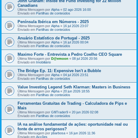
John Graham: Inside the Fund Investing for 22 Million
Canadians
Última Mensagem por
Alpha
«
02 ago 2026 16:00
Enviado em
Partilhas de conteúdos
Península Ibérica em Números - 2025
Última Mensagem por
Alpha
«
16 jul 2026 23:07
Enviado em
Partilhas de conteúdos
Anuário Estatístico de Portugal - 2025
Última Mensagem por
Alpha
«
16 jul 2026 00:04
Enviado em
Partilhas de conteúdos
Maximo Forte - Entrevista a Pedro Coelho CEO Square
Última Mensagem por
D@emoon
«
08 jul 2026 20:56
Enviado em
Imobiliário
The Bridge Ep. 11: Expensive Isn't a Bubble
Última Mensagem por
Alpha
«
04 jul 2026 23:51
Enviado em
Partilhas de conteúdos
Value Investing Legend Seth Klarman: Masters in Business
Última Mensagem por
Alpha
«
20 jun 2026 18:55
Enviado em
Partilhas de conteúdos
Ferramentas Gratuitas de Trading - Calculadora de Pips e
Mais
Última Mensagem por
GfilTrader9
«
20 jun 2026 02:08
Enviado em
Partilhas de conteúdos
IA na análise fundamental de ações: oportunidade real ou
fonte de erros perigosos?
Última Mensagem por
pbarbosa
«
16 jun 2026 11:36
Enviado em
Acções