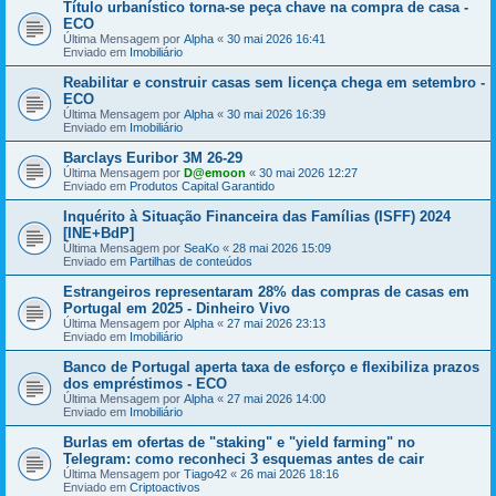
Título urbanístico torna-se peça chave na compra de casa -
ECO
Última Mensagem por
Alpha
«
30 mai 2026 16:41
Enviado em
Imobiliário
Reabilitar e construir casas sem licença chega em setembro -
ECO
Última Mensagem por
Alpha
«
30 mai 2026 16:39
Enviado em
Imobiliário
Barclays Euribor 3M 26-29
Última Mensagem por
D@emoon
«
30 mai 2026 12:27
Enviado em
Produtos Capital Garantido
Inquérito à Situação Financeira das Famílias (ISFF) 2024
[INE+BdP]
Última Mensagem por
SeaKo
«
28 mai 2026 15:09
Enviado em
Partilhas de conteúdos
Estrangeiros representaram 28% das compras de casas em
Portugal em 2025 - Dinheiro Vivo
Última Mensagem por
Alpha
«
27 mai 2026 23:13
Enviado em
Imobiliário
Banco de Portugal aperta taxa de esforço e flexibiliza prazos
dos empréstimos - ECO
Última Mensagem por
Alpha
«
27 mai 2026 14:00
Enviado em
Imobiliário
Burlas em ofertas de "staking" e "yield farming" no
Telegram: como reconheci 3 esquemas antes de cair
Última Mensagem por
Tiago42
«
26 mai 2026 18:16
Enviado em
Criptoactivos