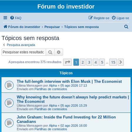
Fórum do investidor
FAQ
Registe-se
Ligue-se
P
Fórum do investidor
Pesquisar
Tópicos sem resposta
e
Tópicos sem resposta
s
Pesquisa avançada
q
Pesquisar
Pesquisa avançada
u
Página
1
de
15
1
2
3
4
5
15
Pró
A pesquisa encontrou 375 resultados
i
...
s
Tópicos
a
The full-length interview with Elon Musk | The Economist
r
Última Mensagem por
Alpha
«
05 ago 2026 17:13
Enviado em
Partilhas de conteúdos
Why knowing the future doesn't always help predict markets |
The Economist
Última Mensagem por
Alpha
«
05 ago 2026 15:29
Enviado em
Partilhas de conteúdos
John Graham: Inside the Fund Investing for 22 Million
Canadians
Última Mensagem por
Alpha
«
02 ago 2026 16:00
Enviado em
Partilhas de conteúdos