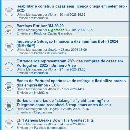
Reabilitar e construir casas sem licença chega em setembro -
ECO
Última Mensagem por
Alpha
«
30 mai 2026 16:39
Enviado em
Imobiliário
Barclays Euribor 3M 26-29
Última Mensagem por
D@emoon
«
30 mai 2026 12:27
Enviado em
Produtos Capital Garantido
Inquérito à Situação Financeira das Famílias (ISFF) 2024
[INE+BdP]
Última Mensagem por
SeaKo
«
28 mai 2026 15:09
Enviado em
Partilhas de conteúdos
Estrangeiros representaram 28% das compras de casas em
Portugal em 2025 - Dinheiro Vivo
Última Mensagem por
Alpha
«
27 mai 2026 23:13
Enviado em
Imobiliário
Banco de Portugal aperta taxa de esforço e flexibiliza prazos
dos empréstimos - ECO
Última Mensagem por
Alpha
«
27 mai 2026 14:00
Enviado em
Imobiliário
Burlas em ofertas de "staking" e "yield farming" no
Telegram: como reconheci 3 esquemas antes de cair
Última Mensagem por
Tiago42
«
26 mai 2026 18:16
Enviado em
Criptoactivos
Cliff Asness Breaks Down His Greatest Hits
Última Mensagem por
Alpha
«
24 mai 2026 16:49
Enviado em
Partilhas de conteúdos