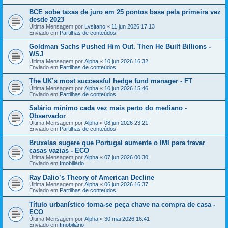
BCE sobe taxas de juro em 25 pontos base pela primeira vez
desde 2023
Última Mensagem por
Lvsitano
«
11 jun 2026 17:13
Enviado em
Partilhas de conteúdos
Goldman Sachs Pushed Him Out. Then He Built Billions -
WSJ
Última Mensagem por
Alpha
«
10 jun 2026 16:32
Enviado em
Partilhas de conteúdos
The UK’s most successful hedge fund manager - FT
Última Mensagem por
Alpha
«
10 jun 2026 15:46
Enviado em
Partilhas de conteúdos
Salário mínimo cada vez mais perto do mediano -
Observador
Última Mensagem por
Alpha
«
08 jun 2026 23:21
Enviado em
Partilhas de conteúdos
Bruxelas sugere que Portugal aumente o IMI para travar
casas vazias - ECO
Última Mensagem por
Alpha
«
07 jun 2026 00:30
Enviado em
Imobiliário
Ray Dalio’s Theory of American Decline
Última Mensagem por
Alpha
«
06 jun 2026 16:37
Enviado em
Partilhas de conteúdos
Título urbanístico torna-se peça chave na compra de casa -
ECO
Última Mensagem por
Alpha
«
30 mai 2026 16:41
Enviado em
Imobiliário