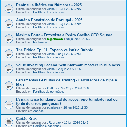
Península Ibérica em Números - 2025
Última Mensagem por
Alpha
«
16 jul 2026 23:07
Enviado em
Partilhas de conteúdos
Anuário Estatístico de Portugal - 2025
Última Mensagem por
Alpha
«
16 jul 2026 00:04
Enviado em
Partilhas de conteúdos
Maximo Forte - Entrevista a Pedro Coelho CEO Square
Última Mensagem por
D@emoon
«
08 jul 2026 20:56
Enviado em
Imobiliário
The Bridge Ep. 11: Expensive Isn't a Bubble
Última Mensagem por
Alpha
«
04 jul 2026 23:51
Enviado em
Partilhas de conteúdos
Value Investing Legend Seth Klarman: Masters in Business
Última Mensagem por
Alpha
«
20 jun 2026 18:55
Enviado em
Partilhas de conteúdos
Ferramentas Gratuitas de Trading - Calculadora de Pips e
Mais
Última Mensagem por
GfilTrader9
«
20 jun 2026 02:08
Enviado em
Partilhas de conteúdos
IA na análise fundamental de ações: oportunidade real ou
fonte de erros perigosos?
Última Mensagem por
pbarbosa
«
16 jun 2026 11:36
Enviado em
Acções
Cartão Krak
Última Mensagem por
JRJordao
«
13 jun 2026 09:42
Enviado em
Cartões e cashback