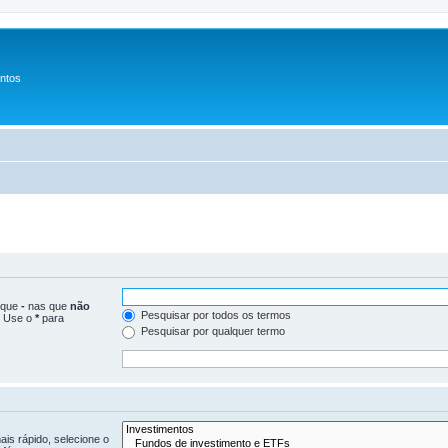
entos
loque
-
nas que
não
Pesquisar por todos os termos
. Use o
*
para
Pesquisar por qualquer termo
is rápido, selecione o