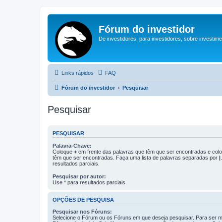
Fórum do investidor
De investidores, para investidores, sobre investim
Links rápidos
FAQ
Fórum do investidor
Pesquisar
Pesquisar
PESQUISAR
Palavra-Chave:
Coloque
+
em frente das palavras que têm que ser encontradas e co
têm que ser encontradas. Faça uma lista de palavras separadas por
|
resultados parciais.
Pesquisar por autor:
Use * para resultados parciais
OPÇÕES DE PESQUISA
Pesquisar nos Fóruns:
Selecione o Fórum ou os Fóruns em que deseja pesquisar. Para ser ma