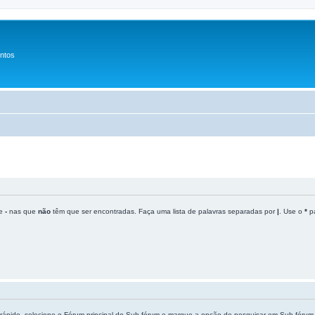
entos
ue
-
nas que
não
têm que ser encontradas. Faça uma lista de palavras separadas por
|
. Use o
*
pa
rápido, selecione o Fórum principal do Sub-fórum e marque a opção de pesquisar em Sub-fórum