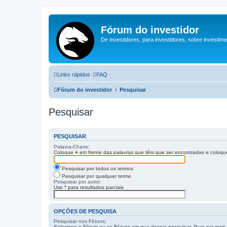
Fórum do investidor
De investidores, para investidores, sobre investim
Links rápidos
FAQ
Fórum do investidor
Pesquisar
Pesquisar
PESQUISAR
Palavra-Chave:
Coloque
+
em frente das palavras que têm que ser encontradas e coloq
Pesquisar por todos os termos
Pesquisar por qualquer termo
Pesquisar por autor:
Use * para resultados parciais
OPÇÕES DE PESQUISA
Pesquisar nos Fóruns:
Selecione o Fórum ou os Fóruns em que deseja pesquisar. Para ser mais 