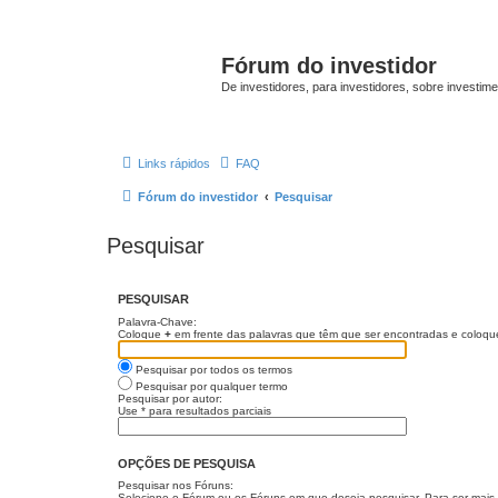
Fórum do investidor
De investidores, para investidores, sobre investim
Links rápidos
FAQ
Fórum do investidor
Pesquisar
Pesquisar
PESQUISAR
Palavra-Chave:
Coloque
+
em frente das palavras que têm que ser encontradas e coloq
Pesquisar por todos os termos
Pesquisar por qualquer termo
Pesquisar por autor:
Use * para resultados parciais
OPÇÕES DE PESQUISA
Pesquisar nos Fóruns:
Selecione o Fórum ou os Fóruns em que deseja pesquisar. Para ser mais 