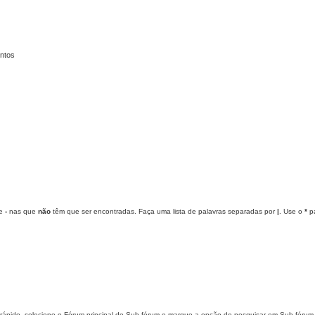
entos
ue
-
nas que
não
têm que ser encontradas. Faça uma lista de palavras separadas por
|
. Use o
*
pa
rápido, selecione o Fórum principal do Sub-fórum e marque a opção de pesquisar em Sub-fórum