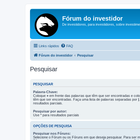
Fórum do investidor
De investidores, para investidores, sobre investim
Links rápidos
FAQ
Fórum do investidor
Pesquisar
Pesquisar
PESQUISAR
Palavra-Chave:
Coloque
+
em frente das palavras que têm que ser encontradas e co
têm que ser encontradas. Faça uma lista de palavras separadas por
|
resultados parciais.
Pesquisar por autor:
Use * para resultados parciais
OPÇÕES DE PESQUISA
Pesquisar nos Fóruns:
Selecione o Fórum ou os Fóruns em que deseja pesquisar. Para ser ma