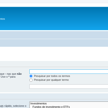
entos
loque
-
nas que
não
Pesquisar por todos os termos
. Use o
*
para
Pesquisar por qualquer termo
is rápido, selecione o