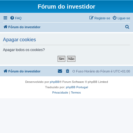
Fórum do investidor
FAQ
Registe-se
Ligue-se
P
Fórum do investidor
e
Apagar cookies
s
q
Apagar todos os cookies?
u
i
s
Fórum do investidor
O Fuso Horário do Fórum é
UTC+01:00
a
Desenvolvido por
phpBB
® Forum Software © phpBB Limited
r
Traduzido por:
phpBB Portugal
Privacidade
|
Termos