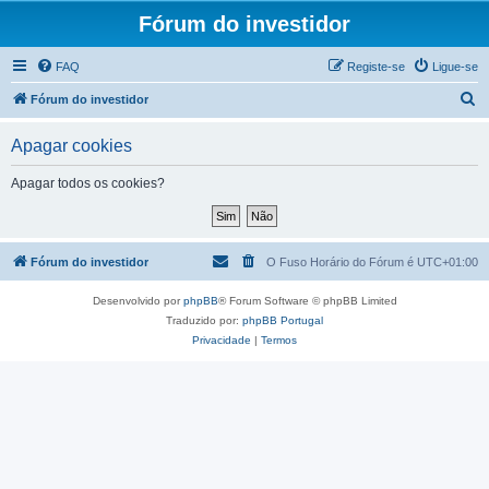
Fórum do investidor
FAQ
Registe-se
Ligue-se
P
Fórum do investidor
e
Apagar cookies
s
q
Apagar todos os cookies?
u
i
s
Fórum do investidor
O Fuso Horário do Fórum é
UTC+01:00
a
Desenvolvido por
phpBB
® Forum Software © phpBB Limited
r
Traduzido por:
phpBB Portugal
Privacidade
|
Termos