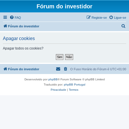
Fórum do investidor
FAQ
Registe-se
Ligue-se
P
Fórum do investidor
e
Apagar cookies
s
q
Apagar todos os cookies?
u
i
s
Fórum do investidor
O Fuso Horário do Fórum é
UTC+01:00
a
Desenvolvido por
phpBB
® Forum Software © phpBB Limited
r
Traduzido por:
phpBB Portugal
Privacidade
|
Termos