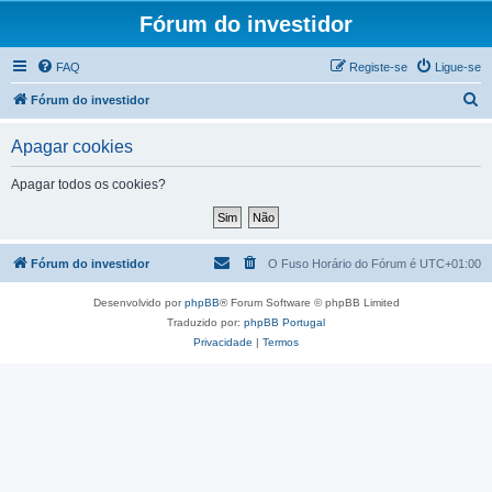
Fórum do investidor
FAQ
Registe-se
Ligue-se
P
Fórum do investidor
e
Apagar cookies
s
q
Apagar todos os cookies?
u
i
s
Fórum do investidor
O Fuso Horário do Fórum é
UTC+01:00
a
Desenvolvido por
phpBB
® Forum Software © phpBB Limited
r
Traduzido por:
phpBB Portugal
Privacidade
|
Termos