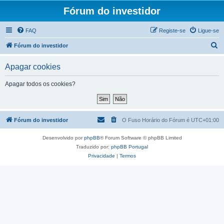
Fórum do investidor
FAQ
Registe-se
Ligue-se
P
Fórum do investidor
e
Apagar cookies
s
q
Apagar todos os cookies?
u
i
s
Fórum do investidor
O Fuso Horário do Fórum é
UTC+01:00
a
Desenvolvido por
phpBB
® Forum Software © phpBB Limited
r
Traduzido por:
phpBB Portugal
Privacidade
|
Termos