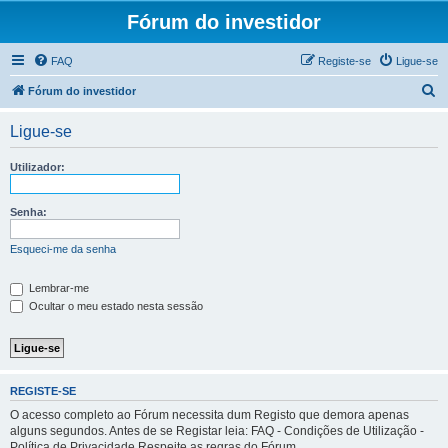
Fórum do investidor
FAQ
Registe-se
Ligue-se
P
Fórum do investidor
e
Ligue-se
s
q
Utilizador:
u
i
Senha:
s
Esqueci-me da senha
a
r
Lembrar-me
Ocultar o meu estado nesta sessão
REGISTE-SE
O acesso completo ao Fórum necessita dum Registo que demora apenas
alguns segundos. Antes de se Registar leia: FAQ - Condições de Utilização -
Política de Privacidade Respeite as regras do Fórum.