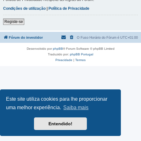
Condições de utilização
|
Política de Privacidade
Registe-se
Fórum do investidor
O Fuso Horário do Fórum é
UTC+01:00
Desenvolvido por
phpBB
® Forum Software © phpBB Limited
Traduzido por:
phpBB Portugal
Privacidade
|
Termos
Este site utiliza cookies para lhe proporcionar
uma melhor experiência.
Saiba mais
Entendido!