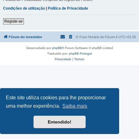
Condições de utilização
|
Política de Privacidade
Registe-se
Fórum do investidor
O Fuso Horário do Fórum é
UTC+01:00
Desenvolvido por
phpBB
® Forum Software © phpBB Limited
Traduzido por:
phpBB Portugal
Privacidade
|
Termos
Este site utiliza cookies para lhe proporcionar
uma melhor experiência.
Saiba mais
Entendido!