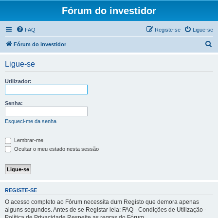
Fórum do investidor
FAQ
Registe-se
Ligue-se
P
Fórum do investidor
e
Ligue-se
s
q
Utilizador:
u
i
Senha:
s
Esqueci-me da senha
a
r
Lembrar-me
Ocultar o meu estado nesta sessão
REGISTE-SE
O acesso completo ao Fórum necessita dum Registo que demora apenas
alguns segundos. Antes de se Registar leia: FAQ - Condições de Utilização -
Política de Privacidade Respeite as regras do Fórum.