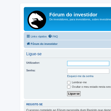
Fórum do investidor
De investidores, para investidores, sobre investim
Links rápidos
FAQ
Fórum do investidor
Ligue-se
Utilizador:
Senha:
Esqueci-me da senha
Lembrar-me
Ocultar o meu estado nesta ses
REGISTE-SE
O acesso completo ao Fórum necessita dum Registo que demora 