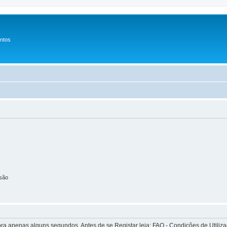
entos
são
apenas alguns segundos. Antes de se Registar leia: FAQ - Condições de Utilizaçã