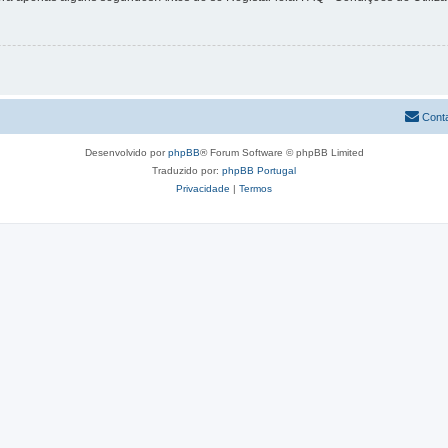
Cont
Desenvolvido por
phpBB
® Forum Software © phpBB Limited
Traduzido por:
phpBB Portugal
Privacidade
|
Termos