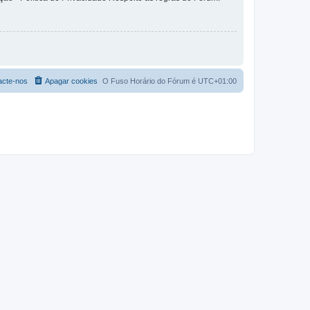
acte-nos
Apagar cookies
O Fuso Horário do Fórum é
UTC+01:00