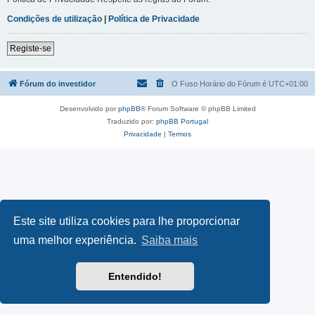
Condições de utilização
|
Política de Privacidade
Registe-se
Fórum do investidor
O Fuso Horário do Fórum é
UTC+01:00
Desenvolvido por
phpBB
® Forum Software © phpBB Limited
Traduzido por:
phpBB Portugal
Privacidade
|
Termos
Este site utiliza cookies para lhe proporcionar
uma melhor experiência.
Saiba mais
Entendido!