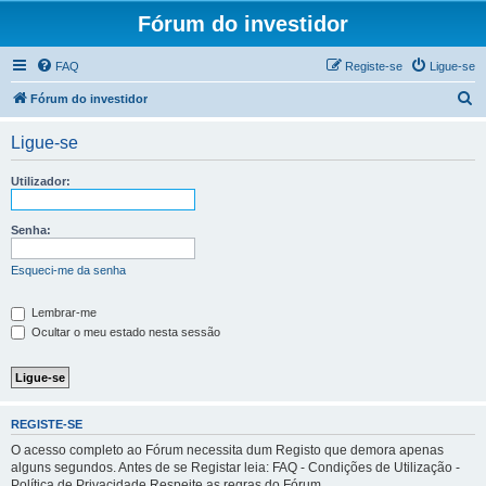
Fórum do investidor
FAQ
Registe-se
Ligue-se
P
Fórum do investidor
e
Ligue-se
s
q
Utilizador:
u
i
Senha:
s
Esqueci-me da senha
a
r
Lembrar-me
Ocultar o meu estado nesta sessão
REGISTE-SE
O acesso completo ao Fórum necessita dum Registo que demora apenas
alguns segundos. Antes de se Registar leia: FAQ - Condições de Utilização -
Política de Privacidade Respeite as regras do Fórum.