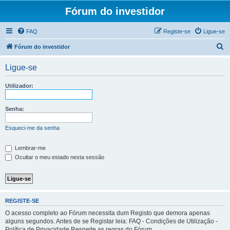
Fórum do investidor
FAQ
Registe-se
Ligue-se
P
Fórum do investidor
e
Ligue-se
s
q
Utilizador:
u
i
Senha:
s
Esqueci-me da senha
a
r
Lembrar-me
Ocultar o meu estado nesta sessão
REGISTE-SE
O acesso completo ao Fórum necessita dum Registo que demora apenas
alguns segundos. Antes de se Registar leia: FAQ - Condições de Utilização -
Política de Privacidade Respeite as regras do Fórum.