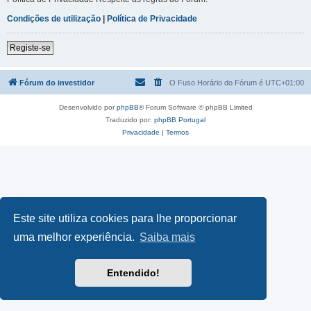
Condições de utilização
|
Política de Privacidade
Registe-se
Fórum do investidor
O Fuso Horário do Fórum é
UTC+01:00
Desenvolvido por
phpBB
® Forum Software © phpBB Limited
Traduzido por:
phpBB Portugal
Privacidade
|
Termos
Este site utiliza cookies para lhe proporcionar
uma melhor experiência.
Saiba mais
Entendido!