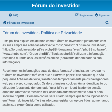
Fórum do investidor
FAQ
Registe-se
Ligue-se
P
Fórum do investidor
e
Fórum do investidor - Política de Privacidade
s
q
Esta política explica em detalhe como “Fórum do investidor” juntamente com
as suas empresas afiliadas (doravante "nós", "nosso", “Fórum do investidor”,
u
“https://forumdoinvestidor.pt”) e o phpBB (doravante “eles”, “phpBB software”,
i
“www.phpbb.com”, “Grupo phpBB”, “Equipas phpBB”) utilizam a informação
recolhida durante as suas sessões online (doravante denominada “a sua
s
informação”).
a
Recolheremos informações suas de duas formas. A primeira, ao navegar no
r
“Fórum do investidor” fará com que o Software phpBB crie cookies que são
pequenos ficheiros de texto, transferidos temporariamente pelos navegadores
web para o seu computador. Os dois primeiros cookies têm a identificação do
utilizador (doravante denominado “user-id”) e um identificador de sessão
anónima (doravante “session-id”), assinado automaticamente para si pelo
software phpBB. O terceiro cookie será criado sempre que tenha tópicos lidos
em “Fórum do investidor” e é usado para registar os tópicos lidos, aumentando
assim sua experiência como utilizador.