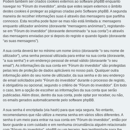
Podem também ser criados cookies externos ao software phpBB enquanto
navegar no “Fórum do investidor”, ainda que estes sejam externos o âmbito
destes cookies é proteger as páginas criadas pelo Software phpBB. A segunda
maneira de recolher informações suas é através das mensagens que partilha
connosco. Esta recolha pode fazer-se mas não está limitada a: mensagens
enquanto utilizador anónimo (doravante “mensagens anónimas”), registando-
se em “Fórum do investidor” (doravante denominado “a sua conta”) e através
das mensagens enviadas por si depois do registo e quando ligado (doravante
“as suas mensagens”).
A sua conta deverá ter no mínimo um nome único (doravante “o seu nome de
utilizador”), uma senha pessoal utilizada para entrar na sua conta (doravante,
“a sua senha”) e um endereço pessoal de email válido (doravante “o seu
email”). As informações da sua conta em “Fórum do investidor” são protegidas
pelas leis de proteção de dados aplicáveis no nosso país. Qualquer outra
informação além do seu nome de utilizador, da sua senha e do seu endereço
de email solicitados pelo “Fórum do investidor” durante o processo de registo,
é obrigatória ou opcional, segundo o critério de “Fórum do investidor”. Em todo
o caso, tem a opção de escolher as informações da sua conta que serão
publicadas. Além disso, dentro da sua conta, pode optar por receber, ou não,
os emails gerados automaticamente pelo software phpBB.
A sua senha é encriptada (via hash) para que seja segura. No entanto,
recomendamos que não utilize a mesma senha em vários sítios diferentes. A
senha é um meio para entrar na sua conta em “Fórum do investidor”, então por
favor guarde-a com cuidado e em nenhuma circunstância alguém relacionado
com “Fórum do investidor”, phpBB ou um terceiro, tem legitimidade para lhe