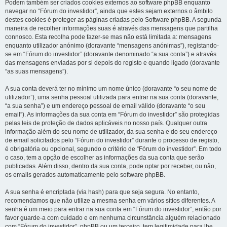
Podem também ser criados cookies externos ao software phpBB enquanto
navegar no “Fórum do investidor”, ainda que estes sejam externos o âmbito
destes cookies é proteger as páginas criadas pelo Software phpBB. A segunda
maneira de recolher informações suas é através das mensagens que partilha
connosco. Esta recolha pode fazer-se mas não está limitada a: mensagens
enquanto utilizador anónimo (doravante “mensagens anónimas”), registando-
se em “Fórum do investidor” (doravante denominado “a sua conta”) e através
das mensagens enviadas por si depois do registo e quando ligado (doravante
“as suas mensagens”).
A sua conta deverá ter no mínimo um nome único (doravante “o seu nome de
utilizador”), uma senha pessoal utilizada para entrar na sua conta (doravante,
“a sua senha”) e um endereço pessoal de email válido (doravante “o seu
email”). As informações da sua conta em “Fórum do investidor” são protegidas
pelas leis de proteção de dados aplicáveis no nosso país. Qualquer outra
informação além do seu nome de utilizador, da sua senha e do seu endereço
de email solicitados pelo “Fórum do investidor” durante o processo de registo,
é obrigatória ou opcional, segundo o critério de “Fórum do investidor”. Em todo
o caso, tem a opção de escolher as informações da sua conta que serão
publicadas. Além disso, dentro da sua conta, pode optar por receber, ou não,
os emails gerados automaticamente pelo software phpBB.
A sua senha é encriptada (via hash) para que seja segura. No entanto,
recomendamos que não utilize a mesma senha em vários sítios diferentes. A
senha é um meio para entrar na sua conta em “Fórum do investidor”, então por
favor guarde-a com cuidado e em nenhuma circunstância alguém relacionado
com “Fórum do investidor”, phpBB ou um terceiro, tem legitimidade para lhe