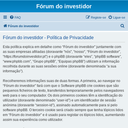
Fórum do investidor
FAQ
Registe-se
Ligue-se
P
Fórum do investidor
e
Fórum do investidor - Política de Privacidade
s
q
Esta política explica em detalhe como “Fórum do investidor” juntamente com
as suas empresas afiliadas (doravante "nós", "nosso", “Fórum do investidor”,
u
“https://forumdoinvestidor.pt”) e o phpBB (doravante “eles”, “phpBB software”,
i
“www.phpbb.com”, “Grupo phpBB”, “Equipas phpBB”) utilizam a informação
recolhida durante as suas sessões online (doravante denominada “a sua
s
informação”).
a
Recolheremos informações suas de duas formas. A primeira, ao navegar no
r
“Fórum do investidor” fará com que o Software phpBB crie cookies que são
pequenos ficheiros de texto, transferidos temporariamente pelos navegadores
web para o seu computador. Os dois primeiros cookies têm a identificação do
utilizador (doravante denominado “user-id”) e um identificador de sessão
anónima (doravante “session-id”), assinado automaticamente para si pelo
software phpBB. O terceiro cookie será criado sempre que tenha tópicos lidos
em “Fórum do investidor” e é usado para registar os tópicos lidos, aumentando
assim sua experiência como utilizador.