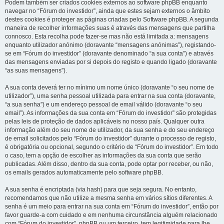
Podem também ser criados cookies externos ao software phpBB enquanto
navegar no “Fórum do investidor”, ainda que estes sejam externos o âmbito
destes cookies é proteger as páginas criadas pelo Software phpBB. A segunda
maneira de recolher informações suas é através das mensagens que partilha
connosco. Esta recolha pode fazer-se mas não está limitada a: mensagens
enquanto utilizador anónimo (doravante “mensagens anónimas”), registando-
se em “Fórum do investidor” (doravante denominado “a sua conta”) e através
das mensagens enviadas por si depois do registo e quando ligado (doravante
“as suas mensagens”).
A sua conta deverá ter no mínimo um nome único (doravante “o seu nome de
utilizador”), uma senha pessoal utilizada para entrar na sua conta (doravante,
“a sua senha”) e um endereço pessoal de email válido (doravante “o seu
email”). As informações da sua conta em “Fórum do investidor” são protegidas
pelas leis de proteção de dados aplicáveis no nosso país. Qualquer outra
informação além do seu nome de utilizador, da sua senha e do seu endereço
de email solicitados pelo “Fórum do investidor” durante o processo de registo,
é obrigatória ou opcional, segundo o critério de “Fórum do investidor”. Em todo
o caso, tem a opção de escolher as informações da sua conta que serão
publicadas. Além disso, dentro da sua conta, pode optar por receber, ou não,
os emails gerados automaticamente pelo software phpBB.
A sua senha é encriptada (via hash) para que seja segura. No entanto,
recomendamos que não utilize a mesma senha em vários sítios diferentes. A
senha é um meio para entrar na sua conta em “Fórum do investidor”, então por
favor guarde-a com cuidado e em nenhuma circunstância alguém relacionado
com “Fórum do investidor”, phpBB ou um terceiro, tem legitimidade para lhe