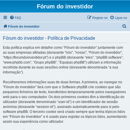
Fórum do investidor
FAQ
Registe-se
Ligue-se
P
Fórum do investidor
e
Fórum do investidor - Política de Privacidade
s
q
Esta política explica em detalhe como “Fórum do investidor” juntamente com
as suas empresas afiliadas (doravante "nós", "nosso", “Fórum do investidor”,
u
“https://forumdoinvestidor.pt”) e o phpBB (doravante “eles”, “phpBB software”,
i
“www.phpbb.com”, “Grupo phpBB”, “Equipas phpBB”) utilizam a informação
recolhida durante as suas sessões online (doravante denominada “a sua
s
informação”).
a
Recolheremos informações suas de duas formas. A primeira, ao navegar no
r
“Fórum do investidor” fará com que o Software phpBB crie cookies que são
pequenos ficheiros de texto, transferidos temporariamente pelos navegadores
web para o seu computador. Os dois primeiros cookies têm a identificação do
utilizador (doravante denominado “user-id”) e um identificador de sessão
anónima (doravante “session-id”), assinado automaticamente para si pelo
software phpBB. O terceiro cookie será criado sempre que tenha tópicos lidos
em “Fórum do investidor” e é usado para registar os tópicos lidos, aumentando
assim sua experiência como utilizador.