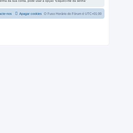
 senha da sua conta, pode usar a opção “Esqueci-me da senha”
acte-nos
Apagar cookies
O Fuso Horário do Fórum é
UTC+01:00