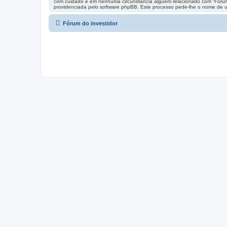
com cuidado e em nenhuma circunstância alguém relacionado com “Fórum 
providenciada pelo software phpBB. Este processo pede-lhe o nome de uti
Fórum do investidor