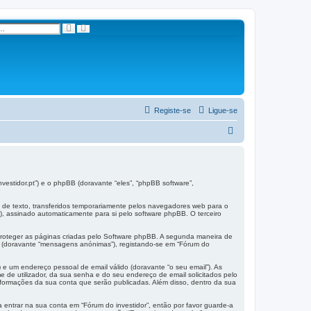
P
P
e
e
s
s
q
q
u
u
i
i
s
s
a
a
a
r
v
a
n
Registe-se
Ligue-se
ç
a
P
d
a
e
s
q
nvestidor.pt”) e o phpBB (doravante “eles”, “phpBB software”,
u
 de texto, transferidos temporariamente pelos navegadores web para o
”), assinado automaticamente para si pelo software phpBB. O terceiro
i
s
proteger as páginas criadas pelo Software phpBB. A segunda maneira de
o (doravante “mensagens anónimas”), registando-se em “Fórum do
a
r
 e um endereço pessoal de email válido (doravante “o seu email”). As
 de utilizador, da sua senha e do seu endereço de email solicitados pelo
 informações da sua conta que serão publicadas. Além disso, dentro da sua
 entrar na sua conta em “Fórum do investidor”, então por favor guarde-a