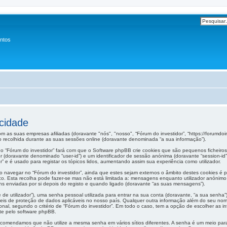
entos
acidade
m as suas empresas afiliadas (doravante "nós", "nosso", “Fórum do investidor”, “https://forumdoi
 recolhida durante as suas sessões online (doravante denominada “a sua informação”).
o “Fórum do investidor” fará com que o Software phpBB crie cookies que são pequenos ficheiros
dor (doravante denominado “user-id”) e um identificador de sessão anónima (doravante “session-id
r” e é usado para registar os tópicos lidos, aumentando assim sua experiência como utilizador.
navegar no “Fórum do investidor”, ainda que estes sejam externos o âmbito destes cookies é 
co. Esta recolha pode fazer-se mas não está limitada a: mensagens enquanto utilizador anónim
ns enviadas por si depois do registo e quando ligado (doravante “as suas mensagens”).
 utilizador”), uma senha pessoal utilizada para entrar na sua conta (doravante, “a sua senha”)
leis de proteção de dados aplicáveis no nosso país. Qualquer outra informação além do seu nome
cional, segundo o critério de “Fórum do investidor”. Em todo o caso, tem a opção de escolher as
te pelo software phpBB.
ecomendamos que não utilize a mesma senha em vários sítios diferentes. A senha é um meio para