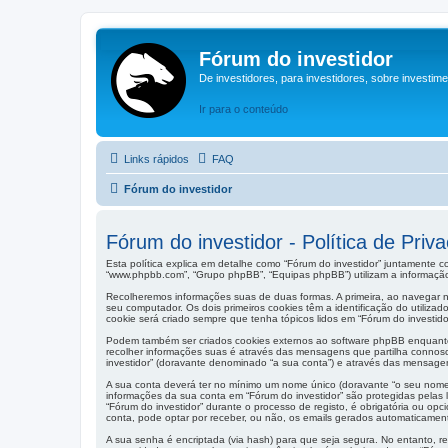
Fórum do investidor
De investidores, para investidores, sobre investim
Ir para o conteúdo
Links rápidos
FAQ
Fórum do investidor
Fórum do investidor - Política de Priv
Esta política explica em detalhe como “Fórum do investidor” juntamente co
“www.phpbb.com”, “Grupo phpBB”, “Equipas phpBB”) utilizam a informação
Recolheremos informações suas de duas formas. A primeira, ao navegar n
seu computador. Os dois primeiros cookies têm a identificação do utiliza
cookie será criado sempre que tenha tópicos lidos em “Fórum do investido
Podem também ser criados cookies externos ao software phpBB enquanto 
recolher informações suas é através das mensagens que partilha connos
investidor” (doravante denominado “a sua conta”) e através das mensage
A sua conta deverá ter no mínimo um nome único (doravante “o seu nome de
informações da sua conta em “Fórum do investidor” são protegidas pelas 
“Fórum do investidor” durante o processo de registo, é obrigatória ou op
conta, pode optar por receber, ou não, os emails gerados automaticamen
A sua senha é encriptada (via hash) para que seja segura. No entanto, r