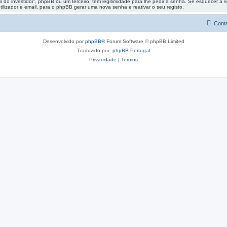
do investidor”, phpBB ou um terceiro, tem legitimidade para lhe pedir a senha. Se esquecer a
lizador e email, para o phpBB gerar uma nova senha e reativar o seu registo.
Cont
Desenvolvido por
phpBB
® Forum Software © phpBB Limited
Traduzido por:
phpBB Portugal
Privacidade
|
Termos