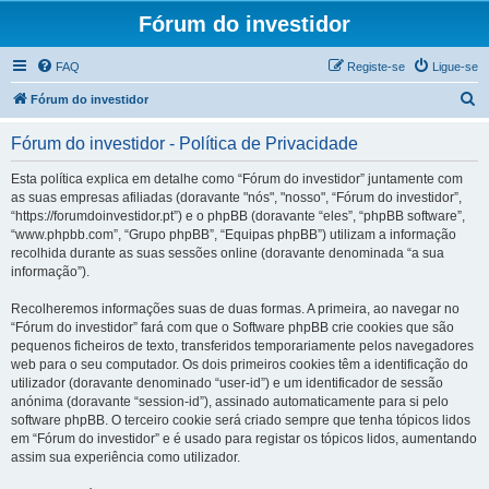
Fórum do investidor
FAQ
Registe-se
Ligue-se
P
Fórum do investidor
e
Fórum do investidor - Política de Privacidade
s
q
Esta política explica em detalhe como “Fórum do investidor” juntamente com
as suas empresas afiliadas (doravante "nós", "nosso", “Fórum do investidor”,
u
“https://forumdoinvestidor.pt”) e o phpBB (doravante “eles”, “phpBB software”,
i
“www.phpbb.com”, “Grupo phpBB”, “Equipas phpBB”) utilizam a informação
recolhida durante as suas sessões online (doravante denominada “a sua
s
informação”).
a
Recolheremos informações suas de duas formas. A primeira, ao navegar no
r
“Fórum do investidor” fará com que o Software phpBB crie cookies que são
pequenos ficheiros de texto, transferidos temporariamente pelos navegadores
web para o seu computador. Os dois primeiros cookies têm a identificação do
utilizador (doravante denominado “user-id”) e um identificador de sessão
anónima (doravante “session-id”), assinado automaticamente para si pelo
software phpBB. O terceiro cookie será criado sempre que tenha tópicos lidos
em “Fórum do investidor” e é usado para registar os tópicos lidos, aumentando
assim sua experiência como utilizador.