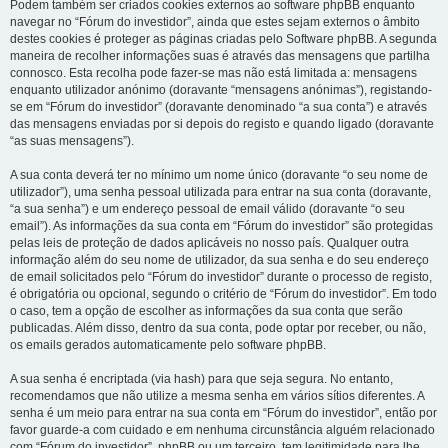
Podem também ser criados cookies externos ao software phpBB enquanto
navegar no “Fórum do investidor”, ainda que estes sejam externos o âmbito
destes cookies é proteger as páginas criadas pelo Software phpBB. A segunda
maneira de recolher informações suas é através das mensagens que partilha
connosco. Esta recolha pode fazer-se mas não está limitada a: mensagens
enquanto utilizador anónimo (doravante “mensagens anónimas”), registando-
se em “Fórum do investidor” (doravante denominado “a sua conta”) e através
das mensagens enviadas por si depois do registo e quando ligado (doravante
“as suas mensagens”).
A sua conta deverá ter no mínimo um nome único (doravante “o seu nome de
utilizador”), uma senha pessoal utilizada para entrar na sua conta (doravante,
“a sua senha”) e um endereço pessoal de email válido (doravante “o seu
email”). As informações da sua conta em “Fórum do investidor” são protegidas
pelas leis de proteção de dados aplicáveis no nosso país. Qualquer outra
informação além do seu nome de utilizador, da sua senha e do seu endereço
de email solicitados pelo “Fórum do investidor” durante o processo de registo,
é obrigatória ou opcional, segundo o critério de “Fórum do investidor”. Em todo
o caso, tem a opção de escolher as informações da sua conta que serão
publicadas. Além disso, dentro da sua conta, pode optar por receber, ou não,
os emails gerados automaticamente pelo software phpBB.
A sua senha é encriptada (via hash) para que seja segura. No entanto,
recomendamos que não utilize a mesma senha em vários sítios diferentes. A
senha é um meio para entrar na sua conta em “Fórum do investidor”, então por
favor guarde-a com cuidado e em nenhuma circunstância alguém relacionado
com “Fórum do investidor”, phpBB ou um terceiro, tem legitimidade para lhe