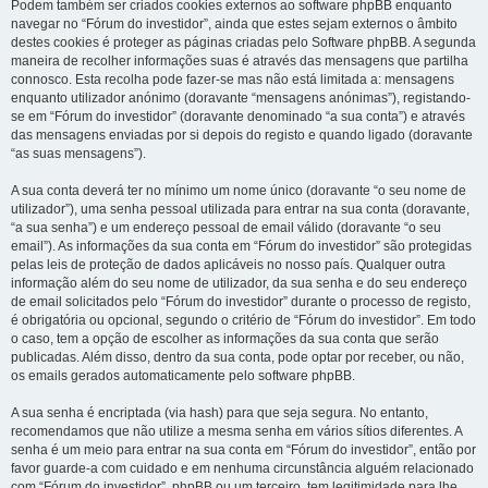
Podem também ser criados cookies externos ao software phpBB enquanto
navegar no “Fórum do investidor”, ainda que estes sejam externos o âmbito
destes cookies é proteger as páginas criadas pelo Software phpBB. A segunda
maneira de recolher informações suas é através das mensagens que partilha
connosco. Esta recolha pode fazer-se mas não está limitada a: mensagens
enquanto utilizador anónimo (doravante “mensagens anónimas”), registando-
se em “Fórum do investidor” (doravante denominado “a sua conta”) e através
das mensagens enviadas por si depois do registo e quando ligado (doravante
“as suas mensagens”).
A sua conta deverá ter no mínimo um nome único (doravante “o seu nome de
utilizador”), uma senha pessoal utilizada para entrar na sua conta (doravante,
“a sua senha”) e um endereço pessoal de email válido (doravante “o seu
email”). As informações da sua conta em “Fórum do investidor” são protegidas
pelas leis de proteção de dados aplicáveis no nosso país. Qualquer outra
informação além do seu nome de utilizador, da sua senha e do seu endereço
de email solicitados pelo “Fórum do investidor” durante o processo de registo,
é obrigatória ou opcional, segundo o critério de “Fórum do investidor”. Em todo
o caso, tem a opção de escolher as informações da sua conta que serão
publicadas. Além disso, dentro da sua conta, pode optar por receber, ou não,
os emails gerados automaticamente pelo software phpBB.
A sua senha é encriptada (via hash) para que seja segura. No entanto,
recomendamos que não utilize a mesma senha em vários sítios diferentes. A
senha é um meio para entrar na sua conta em “Fórum do investidor”, então por
favor guarde-a com cuidado e em nenhuma circunstância alguém relacionado
com “Fórum do investidor”, phpBB ou um terceiro, tem legitimidade para lhe