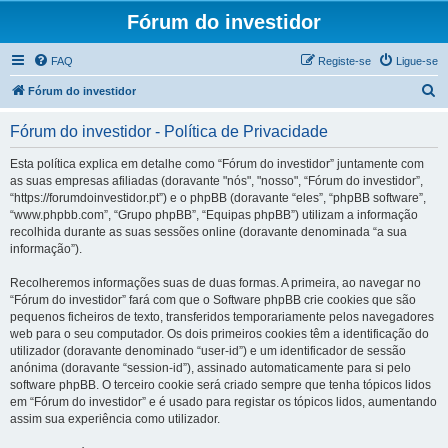
Fórum do investidor
FAQ
Registe-se
Ligue-se
P
Fórum do investidor
e
Fórum do investidor - Política de Privacidade
s
q
Esta política explica em detalhe como “Fórum do investidor” juntamente com
as suas empresas afiliadas (doravante "nós", "nosso", “Fórum do investidor”,
u
“https://forumdoinvestidor.pt”) e o phpBB (doravante “eles”, “phpBB software”,
i
“www.phpbb.com”, “Grupo phpBB”, “Equipas phpBB”) utilizam a informação
recolhida durante as suas sessões online (doravante denominada “a sua
s
informação”).
a
Recolheremos informações suas de duas formas. A primeira, ao navegar no
r
“Fórum do investidor” fará com que o Software phpBB crie cookies que são
pequenos ficheiros de texto, transferidos temporariamente pelos navegadores
web para o seu computador. Os dois primeiros cookies têm a identificação do
utilizador (doravante denominado “user-id”) e um identificador de sessão
anónima (doravante “session-id”), assinado automaticamente para si pelo
software phpBB. O terceiro cookie será criado sempre que tenha tópicos lidos
em “Fórum do investidor” e é usado para registar os tópicos lidos, aumentando
assim sua experiência como utilizador.