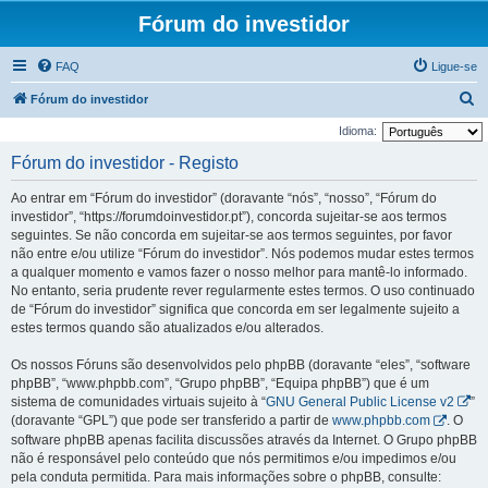
Fórum do investidor
FAQ
Ligue-se
P
Fórum do investidor
e
Idioma:
s
Fórum do investidor - Registo
q
Ao entrar em “Fórum do investidor” (doravante “nós”, “nosso”, “Fórum do
u
investidor”, “https://forumdoinvestidor.pt”), concorda sujeitar-se aos termos
i
seguintes. Se não concorda em sujeitar-se aos termos seguintes, por favor
não entre e/ou utilize “Fórum do investidor”. Nós podemos mudar estes termos
s
a qualquer momento e vamos fazer o nosso melhor para mantê-lo informado.
a
No entanto, seria prudente rever regularmente estes termos. O uso continuado
r
de “Fórum do investidor” significa que concorda em ser legalmente sujeito a
estes termos quando são atualizados e/ou alterados.
Os nossos Fóruns são desenvolvidos pelo phpBB (doravante “eles”, “software
phpBB”, “www.phpbb.com”, “Grupo phpBB”, “Equipa phpBB”) que é um
sistema de comunidades virtuais sujeito à “
GNU General Public License v2
”
(doravante “GPL”) que pode ser transferido a partir de
www.phpbb.com
. O
software phpBB apenas facilita discussões através da Internet. O Grupo phpBB
não é responsável pelo conteúdo que nós permitimos e/ou impedimos e/ou
pela conduta permitida. Para mais informações sobre o phpBB, consulte: