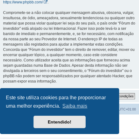
https://www.phpbb.com/
.
Compromete-se a não colocar qualquer mensagem abusiva, obscena, vulgar,
insultuosa, de ódio, ameaçadora, sexualmente tendenciosa ou qualquer outro
material que possa violar qualquer lei seja do seu país, o país onde “Fórum do
investidor” está alojado ou lei Internacional. Fazer isso pode levá-lo a ser
banido de imediato e permanentemente, e, se for necessário, com notificação
da nossa parte ao seu Provedor de Internet. O endereço IP de todas as
mensagens são registados para ajudar a implementar estas condições.
Concorda que “Fórum do investidor” tem o direito de remover, editar, mover ou
encerrar qualquer tópico, a qualquer momento, caso este considere
necessário. Como utilizador aceita que as informações que forneceu acima
sejam guardadas numa Base de Dados. Apesar desta informação não ser
divulgada a terceiros sem o seu consentimento, o “Fórum do investidor” ou o
phpBB não podem ser responsabilizados por qualquer atentado Hacker, que
possam expor essa informação.
Este site utiliza cookies para lhe proporcionar
uma melhor experiência.
Saiba mais
Fórum do investidor
O Fuso Horário do Fórum é
UTC+01:00
Desenvolvido por
phpBB
® Forum Software © phpBB Limited
Entendido!
Traduzido por:
phpBB Portugal
Privacidade
|
Termos