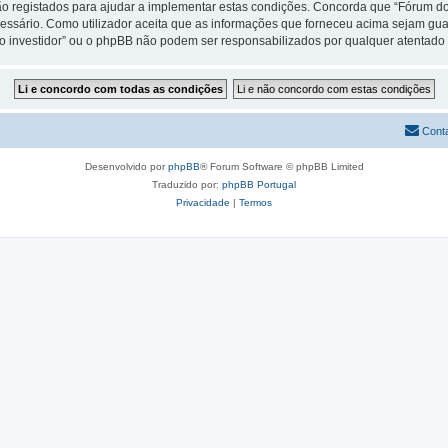
 registados para ajudar a implementar estas condições. Concorda que “Fórum do in
cessário. Como utilizador aceita que as informações que forneceu acima sejam 
do investidor” ou o phpBB não podem ser responsabilizados por qualquer atentad
Cont
Desenvolvido por
phpBB
® Forum Software © phpBB Limited
Traduzido por:
phpBB Portugal
Privacidade
|
Termos