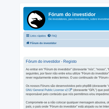
Fórum do investidor
De investidores, para investidores, sobre investim
Links rápidos
FAQ
Fórum do investidor
Fórum do investidor - Registo
Ao entrar em “Fórum do investidor” (doravante “nós”, “nosso”, “
seguintes, por favor não entre e/ou utilize “Fórum do invest
rever regularmente estes termos. O uso continuado de “Fórum d
Os nossos Fóruns são desenvolvidos pelo phpBB (doravante “e
GNU General Public License v2
” (doravante “GPL”) que pode
responsável pelo conteúdo que nós permitimos e/ou impedimos
Compromete-se a não colocar qualquer mensagem abusiva, obsc
país, o país onde “Fórum do investidor” está alojado ou lei In