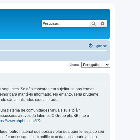
Pesquisar
Pesquisa avançad
Ligue-se
Idioma:
mos seguintes. Se não concorda em sujeitar-se aos termos
elhor para mantê-lo informado. No entanto, seria prudente
ndo são atualizados e/ou alterados.
m sistema de comunidades virtuais sujeito à “
 discussões através da Internet. O Grupo phpBB não é
tps://www.phpbb.com/
.
er outro material que possa violar qualquer lei seja do seu
 se for necessário, com notificação da nossa parte ao seu