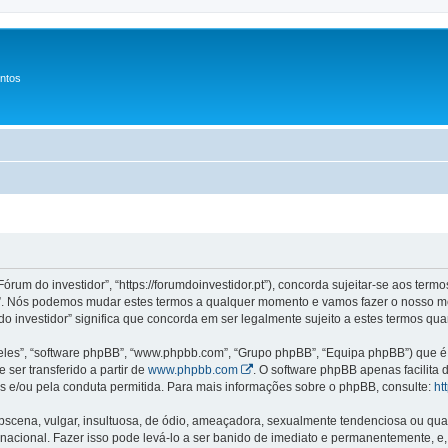
entos
Fórum do investidor”, “https://forumdoinvestidor.pt”), concorda sujeitar-se aos ter
idor”. Nós podemos mudar estes termos a qualquer momento e vamos fazer o nosso m
o investidor” significa que concorda em ser legalmente sujeito a estes termos qua
les”, “software phpBB”, “www.phpbb.com”, “Grupo phpBB”, “Equipa phpBB”) que é u
 ser transferido a partir de
www.phpbb.com
. O software phpBB apenas facilita
 e/ou pela conduta permitida. Para mais informações sobre o phpBB, consulte:
ht
ena, vulgar, insultuosa, de ódio, ameaçadora, sexualmente tendenciosa ou qualqu
ternacional. Fazer isso pode levá-lo a ser banido de imediato e permanentemente, e,