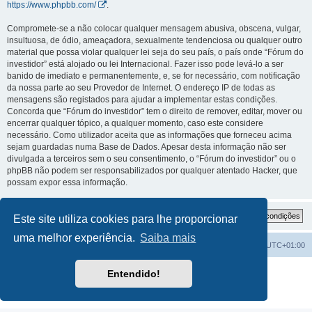
https://www.phpbb.com/
.
Compromete-se a não colocar qualquer mensagem abusiva, obscena, vulgar,
insultuosa, de ódio, ameaçadora, sexualmente tendenciosa ou qualquer outro
material que possa violar qualquer lei seja do seu país, o país onde “Fórum do
investidor” está alojado ou lei Internacional. Fazer isso pode levá-lo a ser
banido de imediato e permanentemente, e, se for necessário, com notificação
da nossa parte ao seu Provedor de Internet. O endereço IP de todas as
mensagens são registados para ajudar a implementar estas condições.
Concorda que “Fórum do investidor” tem o direito de remover, editar, mover ou
encerrar qualquer tópico, a qualquer momento, caso este considere
necessário. Como utilizador aceita que as informações que forneceu acima
sejam guardadas numa Base de Dados. Apesar desta informação não ser
divulgada a terceiros sem o seu consentimento, o “Fórum do investidor” ou o
phpBB não podem ser responsabilizados por qualquer atentado Hacker, que
possam expor essa informação.
Este site utiliza cookies para lhe proporcionar
uma melhor experiência.
Saiba mais
Fórum do investidor
O Fuso Horário do Fórum é
UTC+01:00
Desenvolvido por
phpBB
® Forum Software © phpBB Limited
Entendido!
Traduzido por:
phpBB Portugal
Privacidade
|
Termos