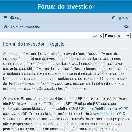
Fórum do investidor
FAQ
Ligue-se
P
Fórum do investidor
e
Idioma:
s
Fórum do investidor - Registo
q
Ao entrar em “Fórum do investidor” (doravante “nós”, “nosso”, “Fórum do
u
investidor”, “https://forumdoinvestidor.pt”), concorda sujeitar-se aos termos
i
seguintes. Se não concorda em sujeitar-se aos termos seguintes, por favor
não entre e/ou utilize “Fórum do investidor”. Nós podemos mudar estes termos
s
a qualquer momento e vamos fazer o nosso melhor para mantê-lo informado.
a
No entanto, seria prudente rever regularmente estes termos. O uso continuado
r
de “Fórum do investidor” significa que concorda em ser legalmente sujeito a
estes termos quando são atualizados e/ou alterados.
Os nossos Fóruns são desenvolvidos pelo phpBB (doravante “eles”, “software
phpBB”, “www.phpbb.com”, “Grupo phpBB”, “Equipa phpBB”) que é um
sistema de comunidades virtuais sujeito à “
GNU General Public License v2
”
(doravante “GPL”) que pode ser transferido a partir de
www.phpbb.com
. O
software phpBB apenas facilita discussões através da Internet. O Grupo phpBB
não é responsável pelo conteúdo que nós permitimos e/ou impedimos e/ou
pela conduta permitida. Para mais informações sobre o phpBB, consulte: